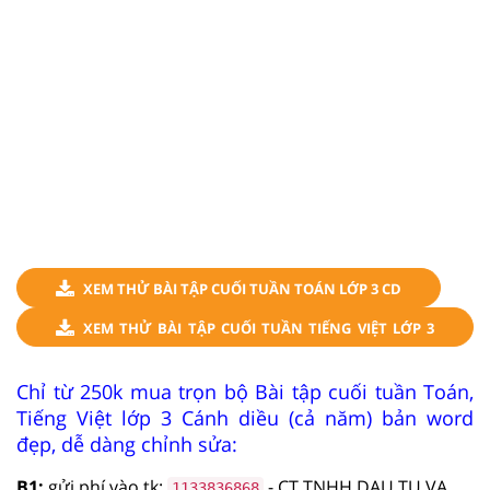
XEM THỬ BÀI TẬP CUỐI TUẦN TOÁN LỚP 3 CD
XEM THỬ BÀI TẬP CUỐI TUẦN TIẾNG VIỆT LỚP 3
CD
Chỉ từ 250k mua trọn bộ Bài tập cuối tuần Toán,
Tiếng Việt lớp 3 Cánh diều (cả năm) bản word
đẹp, dễ dàng chỉnh sửa:
B1:
gửi phí vào tk:
- CT TNHH DAU TU VA
1133836868