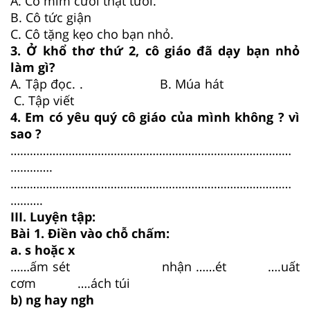
A. Cô mỉm cười thật tươi.
B. Cô tức giận
C. Cô tặng kẹo cho bạn nhỏ.
3. Ở khổ thơ thứ 2, cô giáo đã dạy bạn nhỏ
làm gì?
A. Tập đọc. . B. Múa hát
C. Tập viết
4. Em có yêu quý cô giáo của mình không ? vì
sao ?
……………………………………………………………………………
………….
……………………………………………………………………………
……….
III. Luyện tập:
Bài 1. Điền vào chỗ chấm:
a. s hoặc x
……ấm sét nhận ……ét ….uất
cơm ….ách túi
b) ng hay ngh