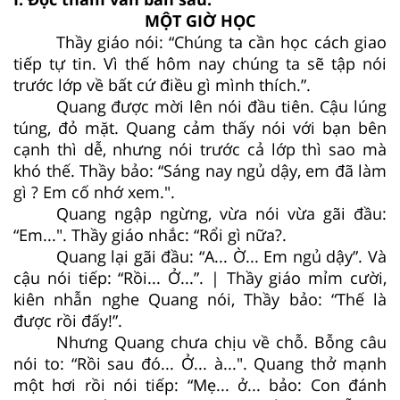
MỘT GIỜ HỌC
Thầy giáo nói: “Chúng ta cần học cách giao
tiếp tự tin. Vì thế hôm nay chúng ta sẽ tập nói
trước lớp về bất cứ điều gì mình thích.”.
Quang được mời lên nói đầu tiên. Cậu lúng
túng, đỏ mặt. Quang cảm thấy nói với bạn bên
cạnh thì dễ, nhưng nói trước cả lớp thì sao mà
khó thế. Thầy bảo: “Sáng nay ngủ dậy, em đã làm
gì ? Em cố nhớ xem.".
Quang ngập ngừng, vừa nói vừa gãi đầu:
“Em...". Thầy giáo nhắc: “Rổi gì nữa?.
Quang lại gãi đầu: “A... Ờ... Em ngủ dậy”. Và
cậu nói tiếp: “Rồi... Ở...”. | Thầy giáo mỉm cười,
kiên nhẫn nghe Quang nói, Thầy bảo: “Thế là
được rồi đấy!”.
Nhưng Quang chưa chịu về chỗ. Bỗng câu
nói to: “Rồi sau đó... Ở... à...". Quang thở mạnh
một hơi rồi nói tiếp: “Mẹ... ở... bảo: Con đánh