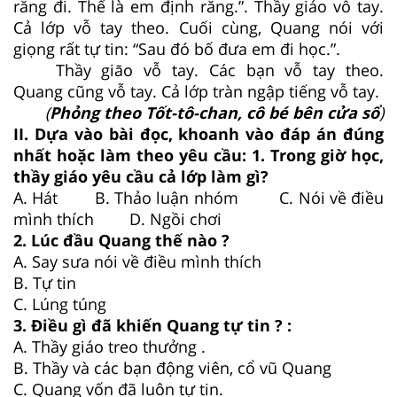
răng đi. Thế là em định răng.”. Thầy giáo vỗ tay.
Cả lớp vỗ tay theo. Cuối cùng, Quang nói với
giọng rất tự tin: “Sau đó bố đưa em đi học.”.
Thầy giāo vỗ tay. Các bạn vỗ tay theo.
Quang cũng vỗ tay. Cả lớp tràn ngập tiếng vỗ tay.
(
Phỏng theo Tốt-tô-chan, cô bé bên cửa sổ
)
II. Dựa vào bài đọc, khoanh vào đáp án đúng
nhất hoặc làm theo yêu cầu: 1. Trong giờ học,
thầy giáo yêu cầu cả lớp làm gì?
A. Hát B. Thảo luận nhóm C. Nói về điều
mình thích D. Ngồi chơi
2. Lúc đầu Quang thế nào ?
A. Say sưa nói về điều mình thích
B. Tự tin
C. Lúng túng
3. Điều gì đã khiến Quang tự tin ? :
A. Thầy giáo treo thưởng .
B. Thầy và các bạn động viên, cổ vũ Quang
C. Quang vốn đã luôn tự tin.