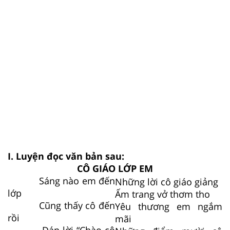
I. Luyện đọc văn bản sau:
CÔ GIÁO LỚP EM
Sáng nào em đến
Những lời cô giáo giảng
lớp
Ấm trang vở thơm tho
Cũng thấy cô đến
Yêu thương em ngắm
rồi
mãi
Đáp lời “Chào cô