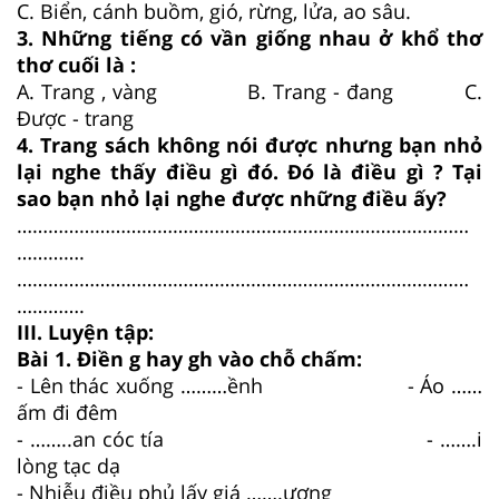
C. Biển, cánh buồm, gió, rừng, lửa, ao sâu.
3. Những tiếng có vần giống nhau ở khổ thơ
thơ cuối là :
A. Trang , vàng B. Trang - đang C.
Được - trang
4. Trang sách không nói được nhưng bạn nhỏ
lại nghe thấy điều gì đó. Đó là điều gì ? Tại
sao bạn nhỏ lại nghe được những điều ấy?
……………………………………………………………………………
………….
……………………………………………………………………………
………….
III. Luyện tập:
Bài 1. Điền g hay gh vào chỗ chấm:
- Lên thác xuống ………ềnh - Áo ……
ấm đi đêm
- ……..an cóc tía - …….i
lòng tạc dạ
- Nhiễu điều phủ lấy giá …….ương