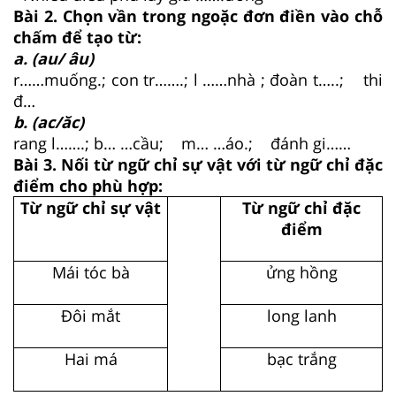
Bài 2. Chọn vần trong ngoặc đơn điền vào chỗ
chấm để tạo từ:
a. (au/ âu)
r……muống.; con tr…….; l ……nhà ; đoàn t…..; thi
đ…
b. (ac/ăc)
rang l…….; b… …cầu; m… …áo.; đánh gi……
Bài 3. Nối từ ngữ chỉ sự vật với từ ngữ chỉ đặc
điểm cho phù hợp:
Từ ngữ chỉ sự vật
Từ ngữ chỉ đặc
điểm
Mái tóc bà
ửng hồng
Đôi mắt
long lanh
Hai má
bạc trắng