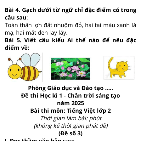
Bài 4. Gạch dưới từ ngữ chỉ đặc điểm có trong
câu sau
:
Toàn thân lợn đất nhuộm đỏ, hai tai màu xanh lá
mạ, hai mắt đen lay láy.
Bài 5. Viết câu kiểu Ai thế nào để nêu đặc
điểm về:
Phòng Giáo dục và Đào tạo .....
Đề thi Học kì 1 - Chân trời sáng tạo
năm 2025
Bài thi môn: Tiếng Việt lớp 2
Thời gian làm bài: phút
(không kể thời gian phát đề)
(Đề số 3)
I. Đọc thầm văn bản sau: