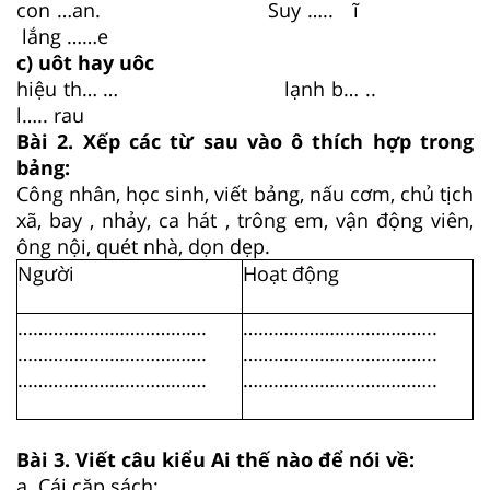
con …an. Suy ….. ĩ
lắng ……e
c) uôt hay uôc
hiệu th… … lạnh b… ..
l….. rau
Bài 2. Xếp các từ sau vào ô thích hợp trong
bảng:
Công nhân, học sinh, viết bảng, nấu cơm, chủ tịch
xã, bay , nhảy, ca hát , trông em, vận động viên,
ông nội, quét nhà, dọn dẹp.
Người
Hoạt động
……………………………….
………………………………..
……………………………….
………………………………..
……………………………….
………………………………..
Bài 3. Viết câu kiểu Ai thế nào để nói về:
a. Cái cặp sách: