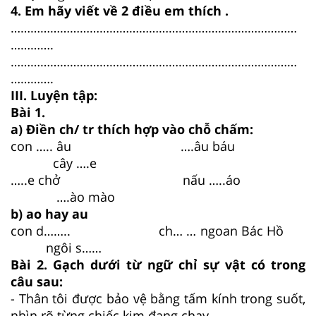
4. Em hãy viết về 2 điều em thích .
……………………………………………………………………………
………….
……………………………………………………………………………
………….
III. Luyện tập:
Bài 1.
a) Điền ch/ tr thích hợp vào chỗ chấm:
con ….. âu ….âu báu
cây ….e
…..e chở nấu …..áo
….ào mào
b) ao hay au
con d…….. ch… … ngoan Bác Hồ
ngôi s……
Bài 2. Gạch dưới từ ngữ chỉ sự vật có trong
câu sau:
- Thân tôi được bảo vệ bằng tấm kính trong suốt,
nhìn rõ từng chiếc kim đang chạy.