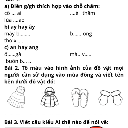
a) Điền g/gh thích hợp vào chỗ chấm:
cô ... ai .…é thăm
lúa ….ạo
b) ay hay ây
máy b…….. b…… ong
thợ x…..
c) an hay ang
đ……gà màu v…..
buôn b… ..
Bài 2. Tô màu vào hình ảnh của đồ vật mọi
người cần sử dụng vào mùa đông và viết tên
bên dưới đồ vật đó:
Bài 3. Viết câu kiểu Ai thế nào để nói về: