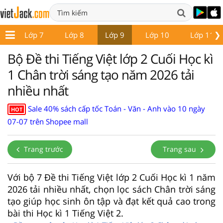
❯
6
Lớp 7
Lớp 8
Lớp 9
Lớp 10
Lớp 11
Bộ Đề thi Tiếng Việt lớp 2 Cuối Học kì
1 Chân trời sáng tạo năm 2026 tải
nhiều nhất
Sale 40% sách cấp tốc Toán - Văn - Anh vào 10 ngày
HOT
07-07 trên Shopee mall
Trang trước
Trang sau
Với bộ 7 Đề thi Tiếng Việt lớp 2 Cuối Học kì 1 năm
2026 tải nhiều nhất, chọn lọc sách Chân trời sáng
tạo giúp học sinh ôn tập và đạt kết quả cao trong
bài thi Học kì 1 Tiếng Việt 2.