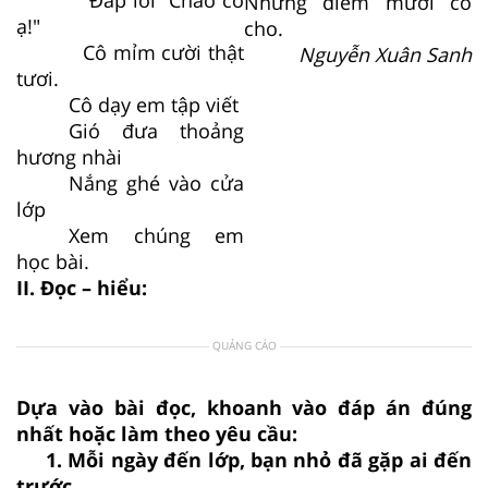
Những điểm mười cô
ạ!"
cho.
Cô mỉm cười thật
Nguyễn Xuân Sanh
tươi.
Cô dạy em tập viết
Gió đưa thoảng
hương nhài
Nắng ghé vào cửa
lớp
Xem chúng em
học bài.
II. Đọc – hiểu:
QUẢNG CÁO
Dựa vào bài đọc, khoanh vào đáp án đúng
nhất hoặc làm theo yêu cầu:
1. Mỗi ngày đến lớp, bạn nhỏ đã gặp ai đến
trước