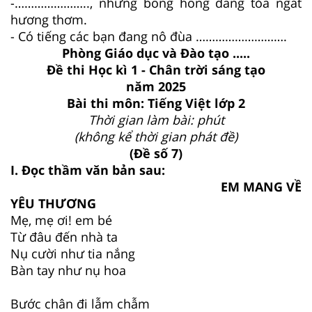
-………………….., những bông hồng đang tỏa ngát
hương thơm.
- Có tiếng các bạn đang nô đùa ……………………….
Phòng Giáo dục và Đào tạo .....
Đề thi Học kì 1 - Chân trời sáng tạo
năm 2025
Bài thi môn: Tiếng Việt lớp 2
Thời gian làm bài: phút
(không kể thời gian phát đề)
(Đề số 7)
I. Đọc thầm văn bản sau:
EM MANG VỀ
YÊU THƯƠNG
Mẹ, mẹ ơi! em bé
Từ đâu đến nhà ta
Nụ cười như tia nắng
Bàn tay như nụ hoa
Bước chân đi lẫm chẫm