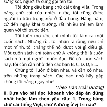
sửng sốt, người ta cũng gọi tên tôi.
Tôi đứng đầu bảng chữ cái tiếng Việt. Trong
bảng chữ cái của nhiều nước, tôi cũng được
người ta trân trọng xếp ở đầu hàng. Hằng năm,
cứ đến ngày khai trường, rất nhiều trẻ em làm
quen với tôi trước tiên.
Tôi luôn mơ ước chỉ mình tôi làm ra một
cuốn sách. Nhưng rồi, tôi nhận ra rằng, nếu chỉ
một mình, tôi chẳng thể nói được với gì điều gì.
Một cuốn sách chỉ toàn chữ A không thể là cuốn
sách mà mọi người muốn đọc. Để có cuốn sách
hay, tôi còn cần nhờ đến các bạn B, C, D, D, E,...
Chúng tôi luôn ở bên nhau và cần có nhau
trên những trang sách. Các bạn nhỏ hãy gặp
chúng tôi hằng ngày nhé!
(Theo Trần Hoài Dương)
II. Dựa vào bài đọc, khoanh vào đáp án đúng
nhất hoặc làm theo yêu cầu: 1. Trong bảng
chữ cái tiếng Việt, chữ A đứng ở vị trí nào?