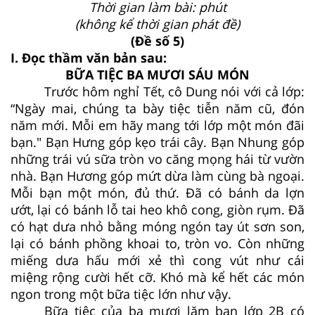
Thời gian làm bài: phút
(không kể thời gian phát đề)
(Đề số 5)
I. Đọc thầm văn bản sau:
BỮA TIỆC BA MƯƠI SÁU MÓN
Trước hôm nghỉ Tết, cô Dung nói với cả lớp:
“Ngày mai, chúng ta bày tiệc tiễn năm cũ, đón
năm mới. Mỗi em hãy mang tới lớp một món đãi
bạn." Bạn Hưng góp kẹo trái cây. Bạn Nhung góp
những trái vú sữa tròn vo căng mọng hái từ vườn
nhà. Bạn Hương góp mứt dừa làm cùng bà ngoại.
Mỗi bạn một món, đủ thứ. Đã có bánh da lợn
ướt, lại có bánh lỗ tai heo khô cong, giòn rụm. Đã
có hạt dưa nhỏ bằng móng ngón tay út sơn son,
lại có bánh phồng khoai to, tròn vo. Còn những
miếng dưa hấu mới xẻ thì cong vút như cái
miệng rộng cười hết cỡ. Khó mà kể hết các món
ngon trong một bữa tiệc lớn như vậy.
Bữa tiệc của ba mươi lăm bạn lớp 2B có