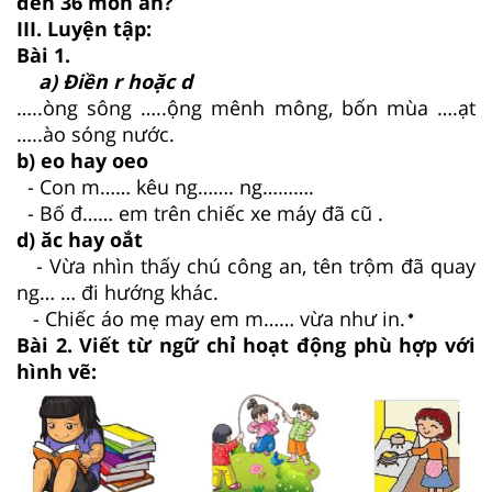
đến 36 món ăn?
III. Luyện tập:
Bài 1.
a) Điền r hoặc d
…..òng sông …..ộng mênh mông, bốn mùa ….ạt
…..ào sóng nước.
b) eo hay oeo
- Con m…… kêu ng……. ng……….
- Bố đ…… em trên chiếc xe máy đã cũ .
d) ăc hay oắt
- Vừa nhìn thấy chú công an, tên trộm đã quay
ng… … đi hướng khác.
- Chiếc áo mẹ may em m…… vừa như in.
Bài 2. Viết từ ngữ chỉ hoạt động phù hợp với
hình vẽ: