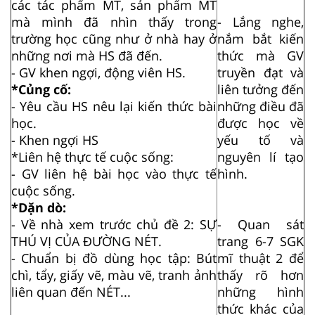
các tác phẩm MT, sản phẩm MT
mà mình đã nhìn thấy trong
- Lắng nghe,
trường học cũng như ở nhà hay ở
nắm bắt kiến
những nơi mà HS đã đến.
thức mà GV
- GV khen ngợi, động viên HS.
truyền đạt và
*Củng cố:
liên tưởng đến
- Yêu cầu HS nêu lại kiến thức bài
những điều đã
học.
được học về
- Khen ngợi HS
yếu tố và
*Liên hệ thực tế cuộc sống:
nguyên lí tạo
- GV liên hệ bài học vào thực tế
hình.
cuộc sống.
*Dặn dò:
- Về nhà xem trước chủ đề 2: SỰ
- Quan sát
THÚ VỊ CỦA ĐƯỜNG NÉT.
trang 6-7 SGK
- Chuẩn bị đồ dùng học tập: Bút
mĩ thuật 2 để
chì, tẩy, giấy vẽ, màu vẽ, tranh ảnh
thấy rõ hơn
liên quan đến NÉT...
những hình
thức khác của