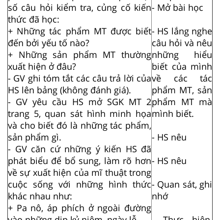
số câu hỏi kiểm tra, củng cố kiến
- Mở bài học
thức đã học:
+ Những tác phẩm MT được biết
- HS lắng nghe
đến bởi yếu tố nào?
câu hỏi và nêu
+ Những sản phẩm MT thường
những hiểu
xuất hiện ở đâu?
biết của mình
- GV ghi tóm tắt các câu trả lời của
về các tác
HS lên bảng (không đánh giá).
phẩm MT, sản
- GV yêu cầu HS mở SGK MT 2
phẩm MT mà
trang 5, quan sát hình minh họa
mình biết.
và cho biết đó là những tác phẩm,
sản phẩm gì.
- HS nêu
- GV căn cứ những ý kiến HS đã
phát biểu để bổ sung, làm rõ hơn
- HS nêu
về sự xuất hiện của mĩ thuật trong
cuộc sống với những hình thức
- Quan sát, ghi
khác nhau như:
nhớ
+ Pa nô, áp phích ở ngoài đường
vào những dịp kỷ niệm, ngày lễ...
- Thực hiện,