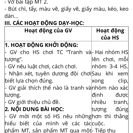
- Vở bài tập MT 2.
- Bút chì, tẩy, màu vẽ, giấy vẽ, giấy màu, kéo, keo
dán...
III. CÁC HOẠT ĐỘNG DẠY-HỌC:
Hoạt động của GV
Hoạt động
của HS
1. HOẠT ĐỘNG KHỞI ĐỘNG:
- GV cho HS chơi TC “Tranh và
- Hai nhóm HS
tượng”.
lên chơi, mỗi
- GV nêu luật chơi, cách chơi.
nhóm 3-4 HS.
- Nhận xét, tuyên dương đội chơi
Sau khi xem
biết lựa chọn đúng.
xong clip,
- GV giải thích thế nào là tranh và
nhóm nào xác
tượng.
định được
- GV giới thiệu chủ đề.
nhiều tranh,
2. NỘI DUNG BÀI HỌC:
tượng đúng
- GV mời một số HS nêu những
hơn thì thắng
hiểu biết của mình về các tác
cuộc.
phẩm MT, sản phẩm MT qua một
- Tiếp thu