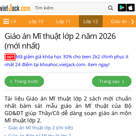
❯
Lớp 9
Lớp 10
Lớp 11
Lớp 12
Giáo án - Đề
Giáo án Mĩ thuật lớp 2 năm 2026
(mới nhất)
Mã giảm giá khóa học 30% cho teen 2k2 chinh phục ít
HOT
nhất 24 điểm tại khoahoc.vietjack.com. Xem ngay!
Trang trước
Trang sau
Tài liệu Giáo án Mĩ thuật lớp 2 sách mới chuẩn
nhất bám sát mẫu giáo án Mĩ thuật của Bộ
GD&ĐT giúp Thầy/Cô dễ dàng soạn giáo án môn
Mĩ thuật lớp 2.
Giáo án Mĩ thuật lớp 2 (chi tiết)
Giáo án điện tử Mĩ thuật lớp 2