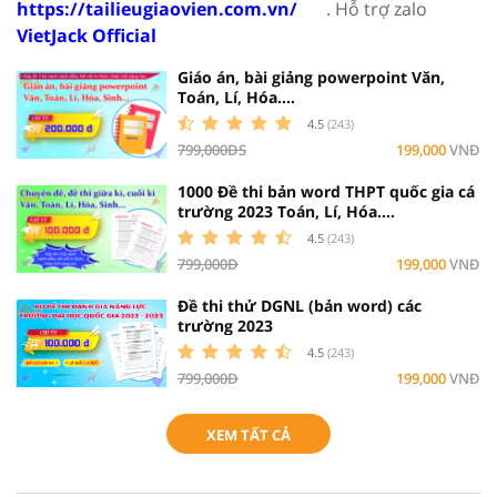
https://tailieugiaovien.com.vn/
. Hỗ trợ zalo
VietJack Official
Giáo án, bài giảng powerpoint Văn,
Toán, Lí, Hóa....
4.5
(243)
799,000ĐS
199,000
VNĐ
1000 Đề thi bản word THPT quốc gia cá
trường 2023 Toán, Lí, Hóa....
4.5
(243)
799,000Đ
199,000
VNĐ
Đề thi thử DGNL (bản word) các
trường 2023
4.5
(243)
799,000Đ
199,000
VNĐ
XEM TẤT CẢ