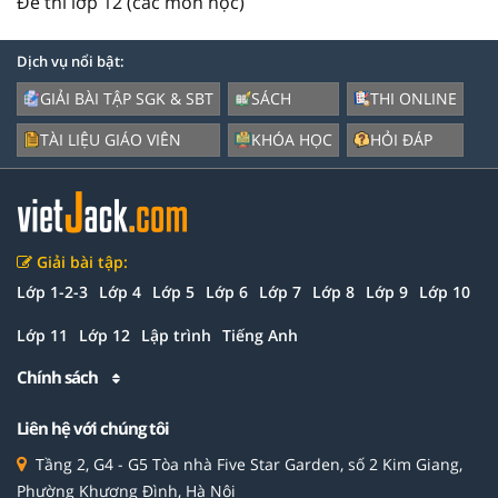
Đề thi lớp 12 (các môn học)
Dịch vụ nổi bật:
GIẢI BÀI TẬP SGK & SBT
SÁCH
THI ONLINE
TÀI LIỆU GIÁO VIÊN
KHÓA HỌC
HỎI ĐÁP
Giải bài tập:
Lớp 1-2-3
Lớp 4
Lớp 5
Lớp 6
Lớp 7
Lớp 8
Lớp 9
Lớp 10
Lớp 11
Lớp 12
Lập trình
Tiếng Anh
Chính sách
Liên hệ với chúng tôi
Tầng 2, G4 - G5 Tòa nhà Five Star Garden, số 2 Kim Giang,
Phường Khương Đình, Hà Nội