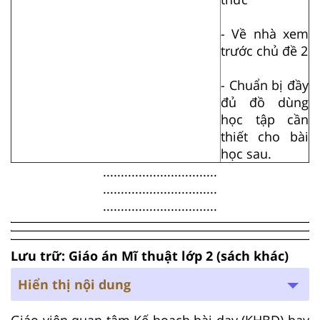
- Về nhà xem
trước chủ đề 2
- Chuẩn bị đầy
đủ đồ dùng
học tập cần
thiết cho bài
học sau.
................................
................................
................................
Lưu trữ: Giáo án Mĩ thuật lớp 2 (sách khác)
Hiển thị nội dung
Giáo viên quan tâm Kế hoạch bài dạy (KHBD) hay