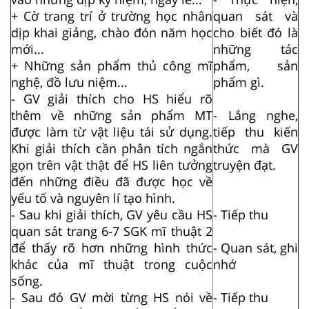
+ Cờ trang trí ở trường học nhân
quan sát và
dịp khai giảng, chào đón năm học
cho biết đó là
mới...
những tác
+ Những sản phẩm thủ công mĩ
phẩm, sản
nghệ, đồ lưu niệm...
phẩm gì.
- GV giải thích cho HS hiểu rõ
thêm về những sản phẩm MT
- Lắng nghe,
được làm từ vật liệu tái sử dụng.
tiếp thu kiến
Khi giải thích cần phân tích ngắn
thức mà GV
gọn trên vật thật để HS liên tưởng
truyện đạt.
đến những điều đã được học về
yếu tố và nguyên lí tạo hình.
- Sau khi giải thích, GV yêu cầu HS
- Tiếp thu
quan sát trang 6-7 SGK mĩ thuật 2
để thấy rõ hơn những hình thức
- Quan sát, ghi
khác của mĩ thuật trong cuộc
nhớ
sống.
- Sau đó GV mời từng HS nói về
- Tiếp thu