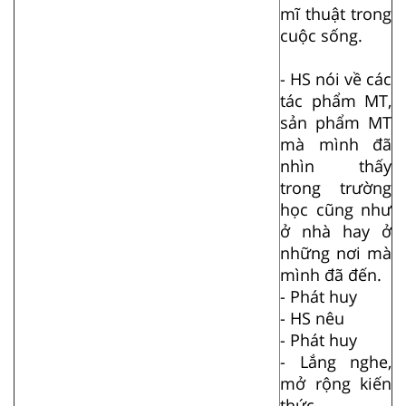
mĩ thuật trong
cuộc sống.
- HS nói về các
tác phẩm MT,
sản phẩm MT
mà mình đã
nhìn thấy
trong trường
học cũng như
ở nhà hay ở
những nơi mà
mình đã đến.
- Phát huy
- HS nêu
- Phát huy
- Lắng nghe,
mở rộng kiến
thức