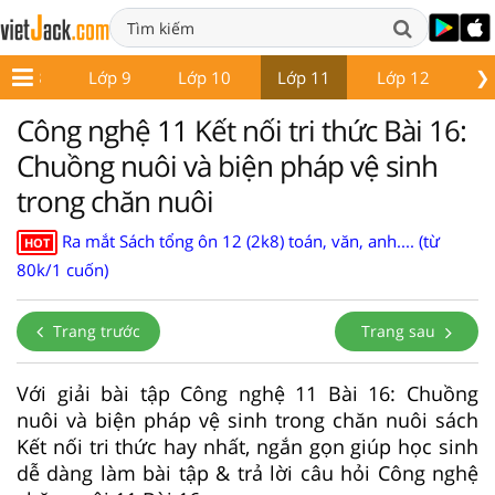
❯
Lớp 8
Lớp 9
Lớp 10
Lớp 11
Lớp 12
Gi
Công nghệ 11 Kết nối tri thức Bài 16:
Chuồng nuôi và biện pháp vệ sinh
trong chăn nuôi
Ra mắt Sách tổng ôn 12 (2k8) toán, văn, anh.... (từ
HOT
80k/1 cuốn)
Trang trước
Trang sau
Với giải bài tập Công nghệ 11 Bài 16: Chuồng
nuôi và biện pháp vệ sinh trong chăn nuôi sách
Kết nối tri thức hay nhất, ngắn gọn giúp học sinh
dễ dàng làm bài tập & trả lời câu hỏi Công nghệ