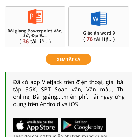
Bài giảng Powerpoint Văn,
C
Giáo án word 9
Sử, Địa 9....
(
76
tài liệu )
(
36
tài liệu )
XEM TẤT CẢ
Đã có app VietJack trên điện thoại, giải bài
tập SGK, SBT Soạn văn, Văn mẫu, Thi
online, Bài giảng....miễn phí. Tải ngay ứng
dụng trên Android và iOS.
Theo dõi chúng tôi miễn phí trên mạng xã hội