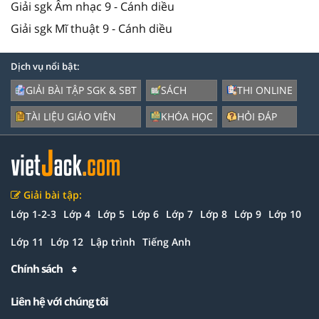
Giải sgk Âm nhạc 9 - Cánh diều
Giải sgk Mĩ thuật 9 - Cánh diều
Dịch vụ nổi bật:
GIẢI BÀI TẬP SGK & SBT
SÁCH
THI ONLINE
TÀI LIỆU GIÁO VIÊN
KHÓA HỌC
HỎI ĐÁP
Giải bài tập:
Lớp 1-2-3
Lớp 4
Lớp 5
Lớp 6
Lớp 7
Lớp 8
Lớp 9
Lớp 10
Lớp 11
Lớp 12
Lập trình
Tiếng Anh
Chính sách
Liên hệ với chúng tôi