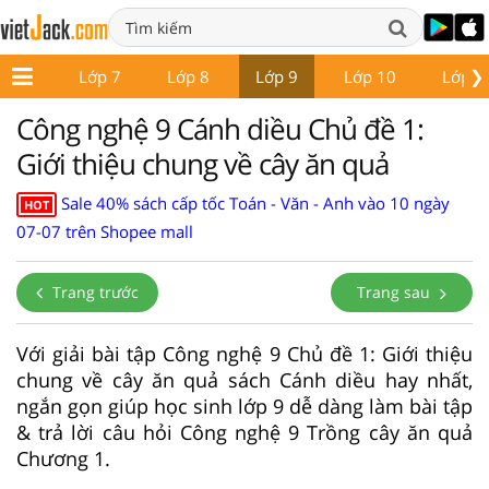
❯
ớp 6
Lớp 7
Lớp 8
Lớp 9
Lớp 10
Lớp 1
Công nghệ 9 Cánh diều Chủ đề 1:
Giới thiệu chung về cây ăn quả
Sale 40% sách cấp tốc Toán - Văn - Anh vào 10 ngày
HOT
07-07 trên Shopee mall
Trang trước
Trang sau
Với giải bài tập Công nghệ 9 Chủ đề 1: Giới thiệu
chung về cây ăn quả sách Cánh diều hay nhất,
ngắn gọn giúp học sinh lớp 9 dễ dàng làm bài tập
& trả lời câu hỏi Công nghệ 9 Trồng cây ăn quả
Chương 1.