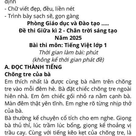
định
- Chữ viết đẹp, đều, liền nét
- Trình bày sạch sẽ, gọn gàng
Phòng Giáo dục và Đào tạo .....
Đề thi Giữa kì 2 - Chân trời sáng tạo
Năm 2025
Bài thi môn: Tiếng Việt lớp 1
Thời gian làm bài: phút
(không kể thời gian phát đề)
A. ĐỌC THÀNH TIẾNG
Chõng tre của bà
Em thích nhất là được cùng bà nằm trên chõng
tre vào mỗi đêm hè. Bà đặt chiếc chõng tre ngoài
hiên nhà. Em ôm chiếc gối nhỏ ra nằm cạnh bà.
Màn đêm thật yên tĩnh. Em nghe rõ từng nhịp thở
của bà.
Bà thường kể chuyện cổ tích cho em nghe. Giọng
bà thủ thỉ, lúc trầm lúc bổng, giọng kể thoảng vị
trầu cay. Cùng với tiếng kẽo kẹt của chõng tre, là