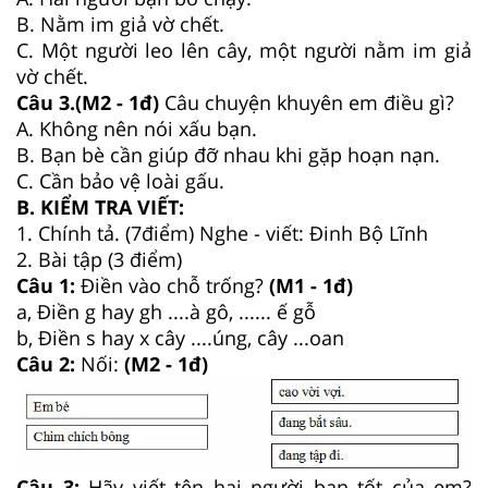
B. Nằm im giả vờ chết.
C. Một người leo lên cây, một người nằm im giả
vờ chết.
Câu 3.(M2 - 1đ)
Câu chuyện khuyên em điều gì?
A. Không nên nói xấu bạn.
B. Bạn bè cần giúp đỡ nhau khi gặp hoạn nạn.
C. Cần bảo vệ loài gấu.
B. KIỂM TRA VIẾT:
1. Chính tả. (7điểm) Nghe - viết: Đinh Bộ Lĩnh
2. Bài tập (3 điểm)
Câu 1:
Điền vào chỗ trống?
(M1 - 1đ)
a, Điền g hay gh ....à gô, ...... ế gỗ
b, Điền s hay x cây ....úng, cây ...oan
Câu 2:
Nối:
(M2 - 1đ)
Câu 3:
Hãy viết tên hai người bạn tốt của em?