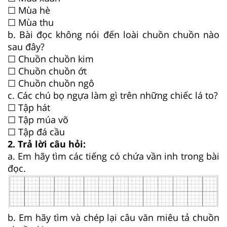
☐ Mùa hè
☐ Mùa thu
b. Bài đọc không nói đến loài chuồn chuồn nào
sau đây?
☐ Chuồn chuồn kim
☐ Chuồn chuồn ớt
☐ Chuồn chuồn ngô
c. Các chú bọ ngựa làm gì trên những chiếc lá to?
☐ Tập hát
☐ Tập múa võ
☐ Tập đá cầu
2. Trả lời câu hỏi:
a. Em hãy tìm các tiếng có chứa vần inh trong bài
đọc.
b. Em hãy tìm và chép lại câu văn miêu tả chuồn