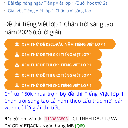
Bài tập hàng ngày Tiếng Việt lớp 1 (Buổi học thứ 2)
Giải vbt Tiếng Việt lớp 1 Chân trời sáng tạo
Đề thi Tiếng Việt lớp 1 Chân trời sáng tạo
năm 2026 (có lời giải)
XEM THỬ ĐỀ KSCL ĐẦU NĂM TIẾNG VIỆT LỚP 1
XEM THỬ ĐỀ THI GK1 TIẾNG VIỆT LỚP 1
XEM THỬ ĐỀ THI CK1 TIẾNG VIỆT LỚP 1
XEM THỬ ĐỀ THI GK2 TIẾNG VIỆT LỚP 1
XEM THỬ ĐỀ THI CK2 TIẾNG VIỆT LỚP 1
Chỉ từ 150k mua trọn bộ đề thi Tiếng Việt lớp 1
Chân trời sáng tạo cả năm theo cấu trúc mới bản
word có lời giải chi tiết:
B1:
gửi phí vào tk:
- CT TNHH DAU TU VA
1133836868
DV GD VIETJACK - Ngân hàng MB
(QR)