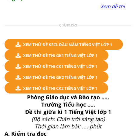
Xem đề thi
QUẢNG CÁO
XEM THỬ ĐỀ KSCL ĐẦU NĂM TIẾNG VIỆT LỚP 1
XEM THỬ ĐỀ THI GK1 TIẾNG VIỆT LỚP 1
XEM THỬ ĐỀ THI CK1 TIẾNG VIỆT LỚP 1
XEM THỬ ĐỀ THI GK2 TIẾNG VIỆT LỚP 1
XEM THỬ ĐỀ THI CK2 TIẾNG VIỆT LỚP 1
Phòng Giáo dục và Đào tạo .....
Trường Tiểu học .....
Đề thi giữa kì 1 Tiếng Việt lớp 1
(Bộ sách: Chân trời sáng tạo)
Thời gian làm bài: .... phút
A. Kiểm tra đọc