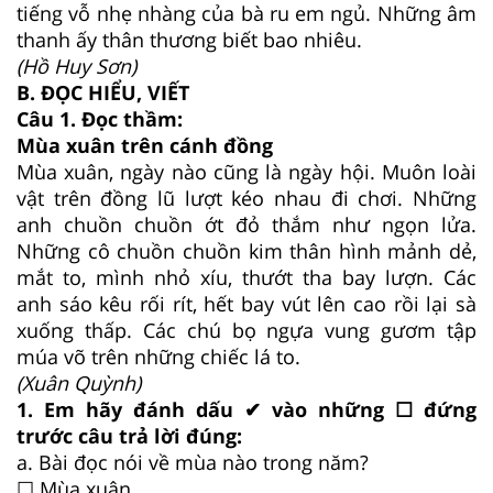
tiếng vỗ nhẹ nhàng của bà ru em ngủ. Những âm
thanh ấy thân thương biết bao nhiêu.
(Hồ Huy Sơn)
B. ĐỌC HIỂU, VIẾT
Câu 1. Đọc thầm:
Mùa xuân trên cánh đồng
Mùa xuân, ngày nào cũng là ngày hội. Muôn loài
vật trên đồng lũ lượt kéo nhau đi chơi. Những
anh chuồn chuồn ớt đỏ thắm như ngọn lửa.
Những cô chuồn chuồn kim thân hình mảnh dẻ,
mắt to, mình nhỏ xíu, thướt tha bay lượn. Các
anh sáo kêu rối rít, hết bay vút lên cao rồi lại sà
xuống thấp. Các chú bọ ngựa vung gươm tập
múa võ trên những chiếc lá to.
(Xuân Quỳnh)
1. Em hãy đánh dấu ✔ vào những ☐ đứng
trước câu trả lời đúng:
a. Bài đọc nói về mùa nào trong năm?
☐ Mùa xuân