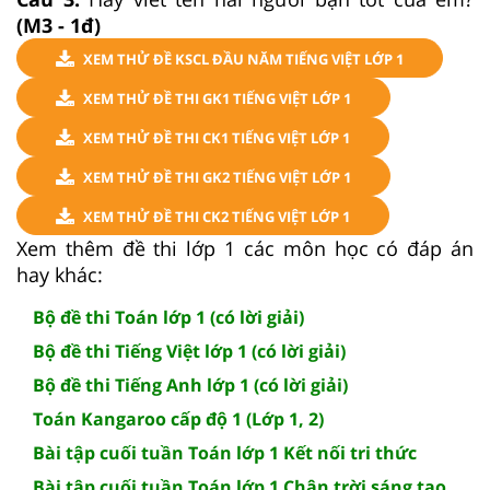
(M3 - 1đ)
XEM THỬ ĐỀ KSCL ĐẦU NĂM TIẾNG VIỆT LỚP 1
XEM THỬ ĐỀ THI GK1 TIẾNG VIỆT LỚP 1
XEM THỬ ĐỀ THI CK1 TIẾNG VIỆT LỚP 1
XEM THỬ ĐỀ THI GK2 TIẾNG VIỆT LỚP 1
XEM THỬ ĐỀ THI CK2 TIẾNG VIỆT LỚP 1
Xem thêm đề thi lớp 1 các môn học có đáp án
hay khác:
Bộ đề thi Toán lớp 1 (có lời giải)
Bộ đề thi Tiếng Việt lớp 1 (có lời giải)
Bộ đề thi Tiếng Anh lớp 1 (có lời giải)
Toán Kangaroo cấp độ 1 (Lớp 1, 2)
Bài tập cuối tuần Toán lớp 1 Kết nối tri thức
Bài tập cuối tuần Toán lớp 1 Chân trời sáng tạo