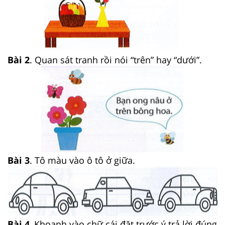
Bài 2
. Quan sát tranh rồi nói “trên” hay “dưới”.
Bài 3
. Tô màu vào ô tô ở giữa.
Bài 4
, Khoanh vào chữ cái đặt trước ý trả lời đúng