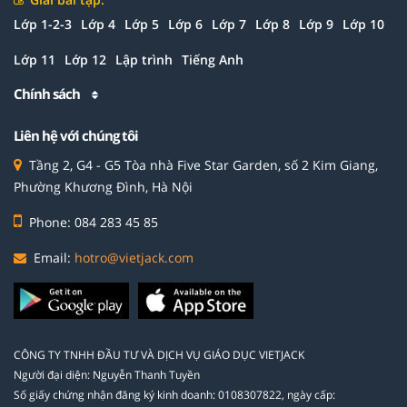
Lớp 1-2-3
Lớp 4
Lớp 5
Lớp 6
Lớp 7
Lớp 8
Lớp 9
Lớp 10
Lớp 11
Lớp 12
Lập trình
Tiếng Anh
Chính sách
Liên hệ với chúng tôi
Tầng 2, G4 - G5 Tòa nhà Five Star Garden, số 2 Kim Giang,
Phường Khương Đình, Hà Nội
Phone: 084 283 45 85
Email:
hotro@vietjack.com
CÔNG TY TNHH ĐẦU TƯ VÀ DỊCH VỤ GIÁO DỤC VIETJACK
Người đại diện: Nguyễn Thanh Tuyền
Số giấy chứng nhận đăng ký kinh doanh: 0108307822, ngày cấp: