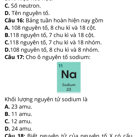
C.
Số neutron.
D.
Tên nguyên tố.
Câu 16:
Bảng tuần hoàn hiện nay gồm
A.
108 nguyên tố, 8 chu kì và 18 cột.
B.
118 nguyên tố, 7 chu kì và 18 cột.
C.
118 nguyên tố, 7 chu kì và 18 nhóm.
D.
108 nguyên tố, 8 chu kì và 8 nhóm.
Câu 17:
Cho ô nguyên tố sodium:
Khối lượng nguyên tử sodium là
A.
23 amu.
B.
11 amu.
C.
12 amu.
D.
24 amu.
Câu 18:
Biết nguyên tử của nguyên tố X có cấu