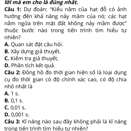
lời mà em cho là đúng nhất.
Câu 1:
Dự đoán: “Kiểu nằm của hạt đỗ có ảnh
hưởng đến khả năng nảy mầm của nó; các hạt
nằm ngửa trên mặt đất không nảy mầm được”
thuộc bước nào trong tiến trình tìm hiểu tự
nhiên?
A.
Quan sát đặt câu hỏi.
B.
Xây dựng giả thuyết.
C.
Kiểm tra giả thuyết.
D.
Phân tích kết quả.
Câu 2:
Đồng hồ đo thời gian hiện số là loại dụng
cụ đo thời gian có độ chính xác cao, có độ chia
nhỏ nhất là
A.
1 s.
B.
0,1 s.
C.
0,01 s.
D.
0,001 s.
Câu 3:
Kĩ năng nào sau đây không phải là kĩ năng
trong tiến trình tìm hiểu tự nhiên?