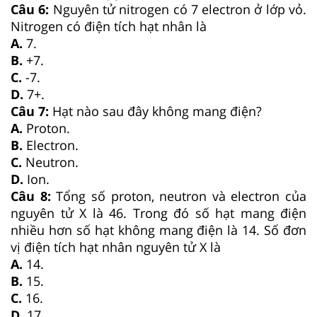
Câu 6:
Nguyên tử nitrogen có 7 electron ở lớp vỏ.
Nitrogen có điện tích hạt nhân là
A.
7.
B.
+7.
C.
-7.
D.
7+.
Câu 7:
Hạt nào sau đây không mang điện?
A.
Proton.
B.
Electron.
C.
Neutron.
D.
Ion.
Câu 8:
Tổng số proton, neutron và electron của
nguyên tử X là 46. Trong đó số hạt mang điện
nhiều hơn số hạt không mang điện là 14. Số đơn
vị điện tích hạt nhân nguyên tử X là
A.
14.
B.
15.
C.
16.
D.
17.