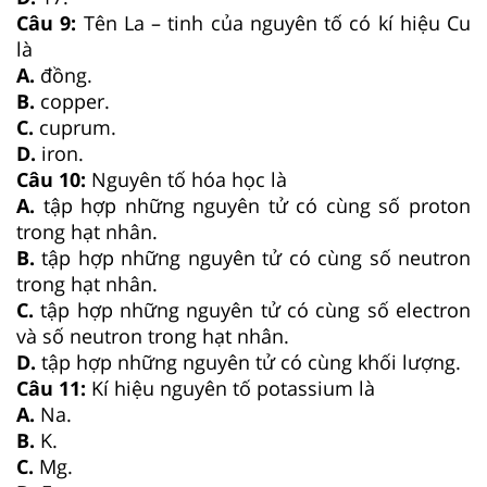
Câu 9:
Tên La – tinh của nguyên tố có kí hiệu Cu
là
A.
đồng.
B.
copper.
C.
cuprum.
D.
iron.
Câu 10:
Nguyên tố hóa học là
A.
tập hợp những nguyên tử có cùng số proton
trong hạt nhân.
B.
tập hợp những nguyên tử có cùng số neutron
trong hạt nhân.
C.
tập hợp những nguyên tử có cùng số electron
và số neutron trong hạt nhân.
D.
tập hợp những nguyên tử có cùng khối lượng.
Câu 11:
Kí hiệu nguyên tố potassium là
A.
Na.
B.
K.
C.
Mg.