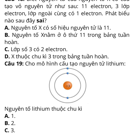
tạo vỏ nguyên tử như sau: 11 electron, 3 lớp
electron, lớp ngoài cùng có 1 electron. Phát biểu
nào sau đây
sai
?
A.
Nguyên tố X có số hiệu nguyên tử là 11.
B.
Nguyên tố Xnằm ở ô thứ 11 trong bảng tuần
hoàn.
C.
Lớp số 3 có 2 electron.
D.
X thuộc chu kì 3 trong bảng tuần hoàn.
Câu 19:
Cho mô hình cấu tạo nguyên tử lithium:
Nguyên tố lithium thuộc chu kì
A.
1.
B.
2.
C.
3.