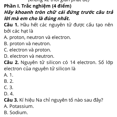
Phần I. Trắc nghiệm (4 điểm)
Hãy khoanh tròn chữ cái đứng trước câu trả
lời mà em cho là đúng nhất.
Câu 1.
Hầu hết các nguyên tử được cấu tạo nên
bởi các hạt là
A. proton, neutron và electron.
B. proton và neutron.
C. electron và proton.
D. electron và neutron.
Câu 2.
Nguyên tử silicon có 14 electron. Số lớp
electron của nguyên tử silicon là
A. 1.
B. 2.
C. 3.
D. 4.
Câu 3.
Kí hiệu Na chỉ nguyên tố nào sau đây?
A. Potassium.
B. Sodium.