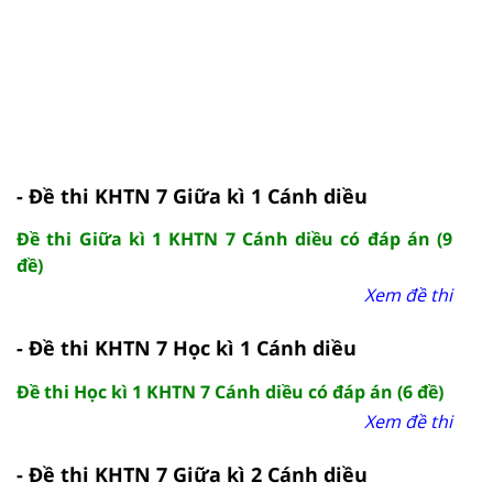
- Đề thi KHTN 7 Giữa kì 1 Cánh diều
Đề thi Giữa kì 1 KHTN 7 Cánh diều có đáp án (9
đề)
Xem đề thi
- Đề thi KHTN 7 Học kì 1 Cánh diều
Đề thi Học kì 1 KHTN 7 Cánh diều có đáp án (6 đề)
Xem đề thi
- Đề thi KHTN 7 Giữa kì 2 Cánh diều