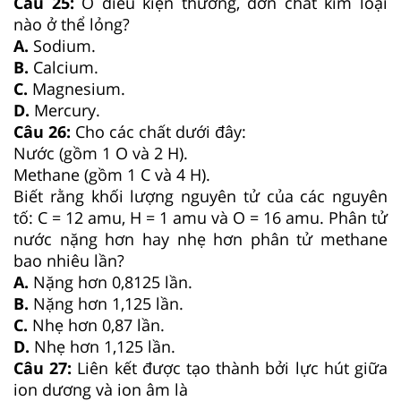
Câu 25:
Ở điều kiện thường, đơn chất kim loại
nào ở thể lỏng?
A.
Sodium.
B.
Calcium.
C.
Magnesium.
D.
Mercury.
Câu 26:
Cho các chất dưới đây:
Nước (gồm 1 O và 2 H).
Methane (gồm 1 C và 4 H).
Biết rằng khối lượng nguyên tử của các nguyên
tố: C = 12 amu, H = 1 amu và O = 16 amu. Phân tử
nước nặng hơn hay nhẹ hơn phân tử methane
bao nhiêu lần?
A.
Nặng hơn 0,8125 lần.
B.
Nặng hơn 1,125 lần.
C.
Nhẹ hơn 0,87 lần.
D.
Nhẹ hơn 1,125 lần.
Câu 27:
Liên kết được tạo thành bởi lực hút giữa
ion dương và ion âm là