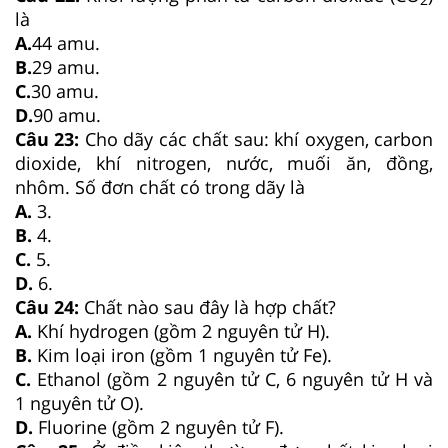
2
là
A.
44 amu.
B.
29 amu.
C.
30 amu.
D.
90 amu.
Câu 23:
Cho dãy các chất sau: khí oxygen, carbon
dioxide, khí nitrogen, nước, muối ăn, đồng,
nhôm. Số đơn chất có trong dãy là
A.
3.
B.
4.
C.
5.
D.
6.
Câu 24:
Chất nào sau đây là hợp chất?
A.
Khí hydrogen (gồm 2 nguyên tử H).
B.
Kim loại iron (gồm 1 nguyên tử Fe).
C.
Ethanol (gồm 2 nguyên tử C, 6 nguyên tử H và
1 nguyên tử O).
D.
Fluorine (gồm 2 nguyên tử F).