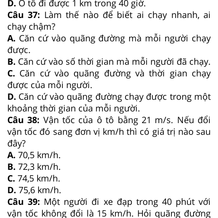
D.
Ô tô đi được 1 km trong 40 giờ.
Câu 37:
Làm thế nào để biết ai chạy nhanh, ai
chạy chậm?
A.
Căn cứ vào quãng đường mà mỗi người chạy
được.
B.
Căn cứ vào số thời gian mà mỗi người đã chạy.
C.
Căn cứ vào quãng đường và thời gian chạy
được của mỗi người.
D.
Căn cứ vào quãng đường chạy được trong một
khoảng thời gian của mỗi người.
Câu 38:
Vận tốc của ô tô bằng 21 m/s. Nếu đổi
vận tốc đó sang đơn vị km/h thì có giá trị nào sau
đây?
A.
70,5 km/h.
B.
72,3 km/h.
C.
74,5 km/h.
D.
75,6 km/h.
Câu 39:
Một người đi xe đạp trong 40 phút với
vận tốc không đổi là 15 km/h. Hỏi quãng đường