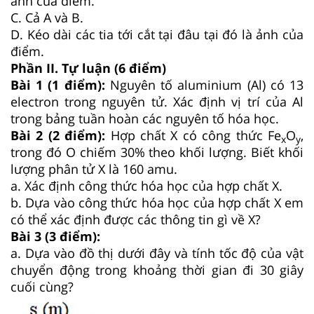
ảnh của điểm.
C. Cả A và B.
D. Kéo dài các tia tới cắt tại đâu tại đó là ảnh của
điểm.
Phần II. Tự luận (6 điểm)
Bài 1 (1 điểm):
Nguyên tố aluminium (Al) có 13
electron trong nguyên tử. Xác định vị trí của Al
trong bảng tuần hoàn các nguyên tố hóa học.
Bài 2 (2 điểm):
Hợp chất X có công thức Fe
O
,
x
y
trong đó O chiếm 30% theo khối lượng. Biết khối
lượng phân tử X là 160 amu.
a. Xác định công thức hóa học của hợp chất X.
b. Dựa vào công thức hóa học của hợp chất X em
có thể xác định được các thông tin gì về X?
Bài 3 (3 điểm):
a. Dựa vào đồ thị dưới đây và tính tốc độ của vật
chuyển động trong khoảng thời gian đi 30 giây
cuối cùng?