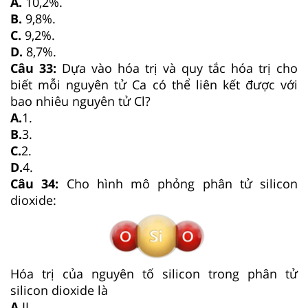
A.
10,2%.
B.
9,8%.
C.
9,2%.
D.
8,7%.
Câu 33:
Dựa vào hóa trị và quy tắc hóa trị cho
biết mỗi nguyên tử Ca có thể liên kết được với
bao nhiêu nguyên tử Cl?
A.
1.
B.
3.
C.
2.
D.
4.
Câu 34:
Cho hình mô phỏng phân tử silicon
dioxide:
Hóa trị của nguyên tố silicon trong phân tử
silicon dioxide là
A.
II.