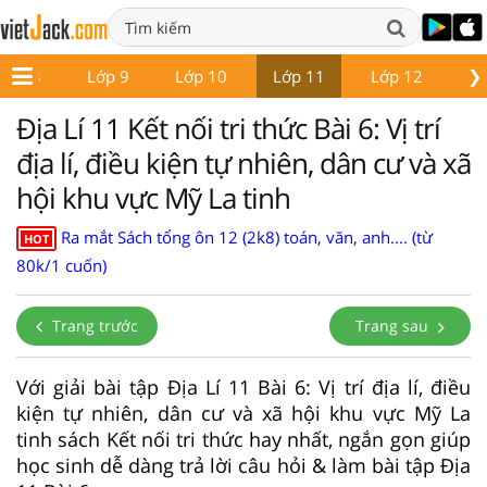
❯
Lớp 8
Lớp 9
Lớp 10
Lớp 11
Lớp 12
Gi
Địa Lí 11 Kết nối tri thức Bài 6: Vị trí
địa lí, điều kiện tự nhiên, dân cư và xã
hội khu vực Mỹ La tinh
Ra mắt Sách tổng ôn 12 (2k8) toán, văn, anh.... (từ
HOT
80k/1 cuốn)
Trang trước
Trang sau
Với giải bài tập Địa Lí 11 Bài 6: Vị trí địa lí, điều
kiện tự nhiên, dân cư và xã hội khu vực Mỹ La
tinh sách Kết nối tri thức hay nhất, ngắn gọn giúp
học sinh dễ dàng trả lời câu hỏi & làm bài tập Địa