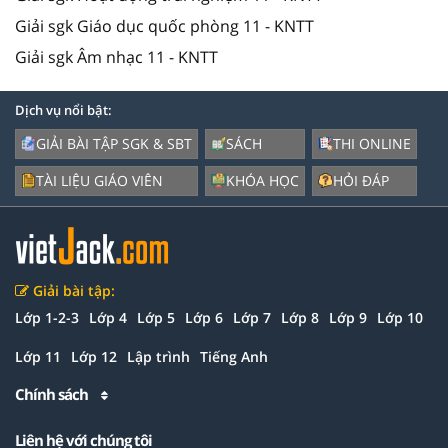
Giải sgk Giáo dục quốc phòng 11 - KNTT
Giải sgk Âm nhạc 11 - KNTT
Dịch vụ nổi bật:
GIẢI BÀI TẬP SGK & SBT
SÁCH
THI ONLINE
TÀI LIỆU GIÁO VIÊN
KHÓA HỌC
HỎI ĐÁP
Giải bài tập:
Lớp 1-2-3
Lớp 4
Lớp 5
Lớp 6
Lớp 7
Lớp 8
Lớp 9
Lớp 10
Lớp 11
Lớp 12
Lập trình
Tiếng Anh
Chính sách
Liên hệ với chúng tôi