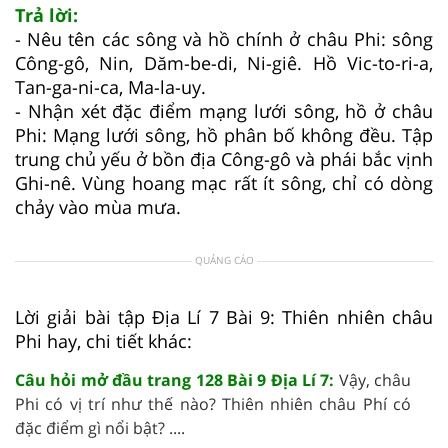
Trả lời:
- Nêu tên các sông và hồ chính ở châu Phi: sông
Công-gô, Nin, Dăm-be-di, Ni-giê. Hồ Vic-to-ri-a,
Tan-ga-ni-ca, Ma-la-uy.
- Nhận xét đặc điểm mạng lưới sông, hồ ở châu
Phi: Mạng lưới sông, hồ phân bố không đều. Tập
trung chủ yếu ở bồn địa Công-gô và phái bắc vịnh
Ghi-nê. Vùng hoang mạc rất ít sông, chỉ có dòng
chảy vào mùa mưa.
QUẢNG CÁO
Lời giải bài tập Địa Lí 7 Bài 9: Thiên nhiên châu
Phi hay, chi tiết khác:
Câu hỏi mở đầu trang 128 Bài 9 Địa Lí 7:
Vậy, châu
Phi có vị trí như thế nào? Thiên nhiên châu Phí có
đặc điểm gì nổi bật? ....