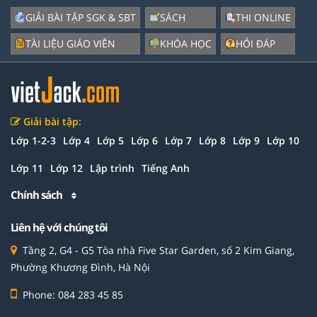
GIẢI BÀI TẬP SGK & SBT
SÁCH
THI ONLINE
TÀI LIỆU GIÁO VIÊN
KHÓA HỌC
HỎI ĐÁP
Giải bài tập:
Lớp 1-2-3
Lớp 4
Lớp 5
Lớp 6
Lớp 7
Lớp 8
Lớp 9
Lớp 10
Lớp 11
Lớp 12
Lập trình
Tiếng Anh
Chính sách
Liên hệ với chúng tôi
Tầng 2, G4 - G5 Tòa nhà Five Star Garden, số 2 Kim Giang,
Phường Khương Đình, Hà Nội
Phone: 084 283 45 85