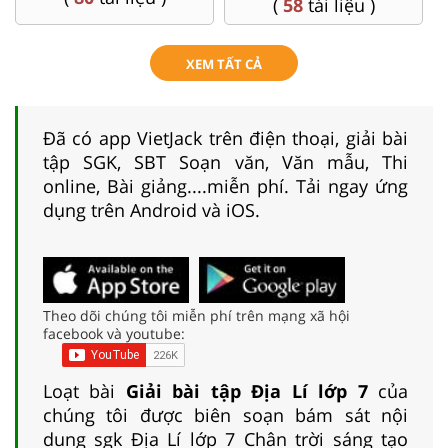
(
58
tài liệu )
XEM TẤT CẢ
Đã có app VietJack trên điện thoại, giải bài
tập SGK, SBT Soạn văn, Văn mẫu, Thi
online, Bài giảng....miễn phí. Tải ngay ứng
dụng trên Android và iOS.
Theo dõi chúng tôi miễn phí trên mạng xã hội
facebook và youtube:
Loạt bài
Giải bài tập Địa Lí lớp 7
của
chúng tôi được biên soạn bám sát nội
dung sgk Địa Lí lớp 7 Chân trời sáng tạo