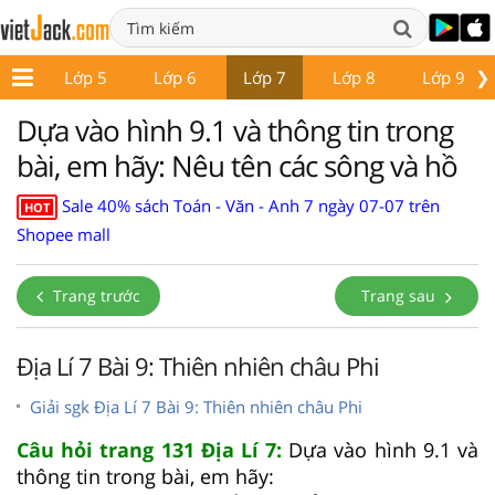
❯
p 4
Lớp 5
Lớp 6
Lớp 7
Lớp 8
Lớp 9
Dựa vào hình 9.1 và thông tin trong
bài, em hãy: Nêu tên các sông và hồ
Sale 40% sách Toán - Văn - Anh 7 ngày 07-07 trên
HOT
Shopee mall
Trang trước
Trang sau
Địa Lí 7 Bài 9: Thiên nhiên châu Phi
Giải sgk Địa Lí 7 Bài 9: Thiên nhiên châu Phi
Câu hỏi trang 131 Địa Lí 7:
Dựa vào hình 9.1 và
thông tin trong bài, em hãy: