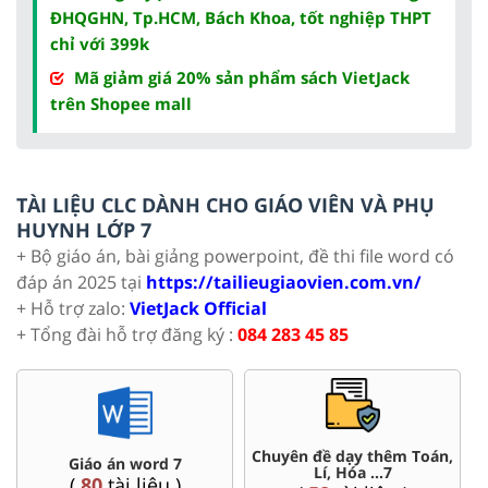
ĐHQGHN, Tp.HCM, Bách Khoa, tốt nghiệp THPT
chỉ với 399k
Mã giảm giá 20% sản phẩm sách VietJack
trên Shopee mall
TÀI LIỆU CLC DÀNH CHO GIÁO VIÊN VÀ PHỤ
HUYNH LỚP 7
+ Bộ giáo án, bài giảng powerpoint, đề thi file word có
đáp án 2025 tại
https://tailieugiaovien.com.vn/
+ Hỗ trợ zalo:
VietJack Official
+ Tổng đài hỗ trợ đăng ký :
084 283 45 85
Chuyên đề dạy thêm Toán,
Giáo án word 7
Lí, Hóa ...7
(
80
tài liệu )