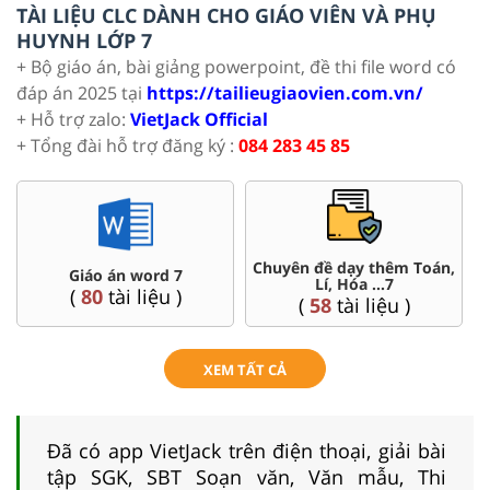
TÀI LIỆU CLC DÀNH CHO GIÁO VIÊN VÀ PHỤ
HUYNH LỚP 7
+ Bộ giáo án, bài giảng powerpoint, đề thi file word có
đáp án 2025 tại
https://tailieugiaovien.com.vn/
+ Hỗ trợ zalo:
VietJack Official
+ Tổng đài hỗ trợ đăng ký :
084 283 45 85
Chuyên đề dạy thêm Toán,
Giáo án word 7
Lí, Hóa ...7
(
80
tài liệu )
(
58
tài liệu )
XEM TẤT CẢ
Đã có app VietJack trên điện thoại, giải bài
tập SGK, SBT Soạn văn, Văn mẫu, Thi