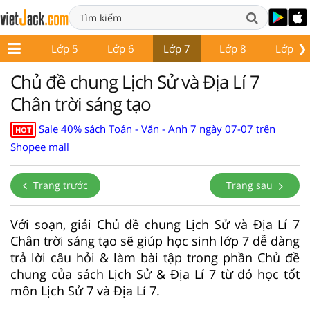
❯
Lớp 4
Lớp 5
Lớp 6
Lớp 7
Lớp 8
Lớp 9
Chủ đề chung Lịch Sử và Địa Lí 7
Chân trời sáng tạo
Sale 40% sách Toán - Văn - Anh 7 ngày 07-07 trên
HOT
Shopee mall
Trang trước
Trang sau
Với soạn, giải Chủ đề chung Lịch Sử và Địa Lí 7
Chân trời sáng tạo sẽ giúp học sinh lớp 7 dễ dàng
trả lời câu hỏi & làm bài tập trong phần Chủ đề
chung của sách Lịch Sử & Địa Lí 7 từ đó học tốt
môn Lịch Sử 7 và Địa Lí 7.