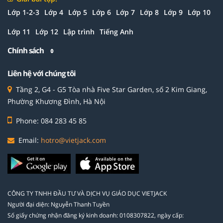
Lớp 1-2-3
Lớp 4
Lớp 5
Lớp 6
Lớp 7
Lớp 8
Lớp 9
Lớp 10
Lớp 11
Lớp 12
Lập trình
Tiếng Anh
Chính sách
Liên hệ với chúng tôi
Tầng 2, G4 - G5 Tòa nhà Five Star Garden, số 2 Kim Giang,
Phường Khương Đình, Hà Nội
Phone: 084 283 45 85
Email:
hotro@vietjack.com
CÔNG TY TNHH ĐẦU TƯ VÀ DỊCH VỤ GIÁO DỤC VIETJACK
Người đại diện: Nguyễn Thanh Tuyền
Số giấy chứng nhận đăng ký kinh doanh: 0108307822, ngày cấp: