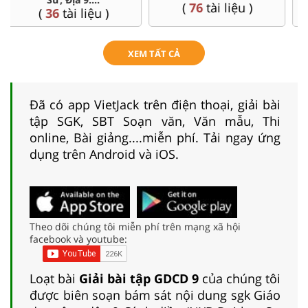
(
9
tài liệu )
(
77
tài liệu )
XEM TẤT CẢ
Đã có app VietJack trên điện thoại, giải bài
tập SGK, SBT Soạn văn, Văn mẫu, Thi
online, Bài giảng....miễn phí. Tải ngay ứng
dụng trên Android và iOS.
Theo dõi chúng tôi miễn phí trên mạng xã hội
facebook và youtube:
Loạt bài
Giải bài tập GDCD 9
của chúng tôi
được biên soạn bám sát nội dung sgk Giáo