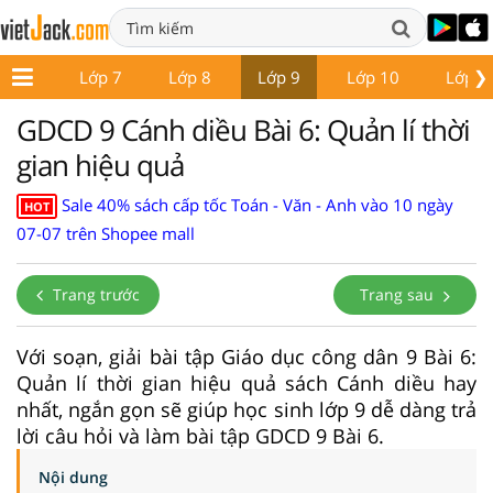
❯
ớp 6
Lớp 7
Lớp 8
Lớp 9
Lớp 10
Lớp 1
GDCD 9 Cánh diều Bài 6: Quản lí thời
gian hiệu quả
Sale 40% sách cấp tốc Toán - Văn - Anh vào 10 ngày
HOT
07-07 trên Shopee mall
Trang trước
Trang sau
Với soạn, giải bài tập Giáo dục công dân 9 Bài 6:
Quản lí thời gian hiệu quả sách Cánh diều hay
nhất, ngắn gọn sẽ giúp học sinh lớp 9 dễ dàng trả
lời câu hỏi và làm bài tập GDCD 9 Bài 6.
Nội dung