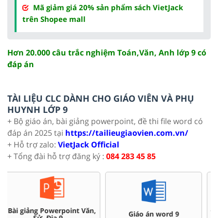
Mã giảm giá 20% sản phẩm sách VietJack
trên Shopee mall
Hơn 20.000 câu trắc nghiệm Toán,Văn, Anh lớp 9 có
đáp án
TÀI LIỆU CLC DÀNH CHO GIÁO VIÊN VÀ PHỤ
HUYNH LỚP 9
+ Bộ giáo án, bài giảng powerpoint, đề thi file word có
đáp án 2025 tại
https://tailieugiaovien.com.vn/
+ Hỗ trợ zalo:
VietJack Official
+ Tổng đài hỗ trợ đăng ký :
084 283 45 85
Chuyên đề dạy thêm Toán,
Đề thi HSG 9
Lí, Hóa ...9