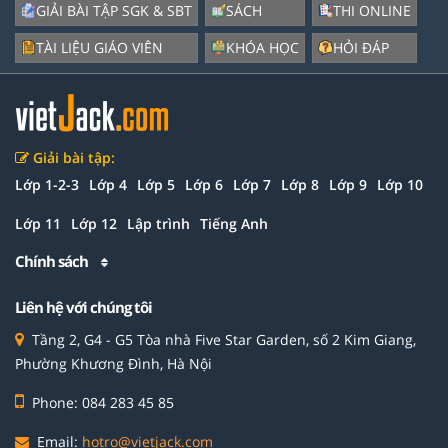
GIẢI BÀI TẬP SGK & SBT
SÁCH
THI ONLINE
TÀI LIỆU GIÁO VIÊN
KHÓA HỌC
HỎI ĐÁP
Giải bài tập:
Lớp 1-2-3
Lớp 4
Lớp 5
Lớp 6
Lớp 7
Lớp 8
Lớp 9
Lớp 10
Lớp 11
Lớp 12
Lập trình
Tiếng Anh
Chính sách
Liên hệ với chúng tôi
Tầng 2, G4 - G5 Tòa nhà Five Star Garden, số 2 Kim Giang,
Phường Khương Đình, Hà Nội
Phone: 084 283 45 85
Email:
hotro@vietjack.com