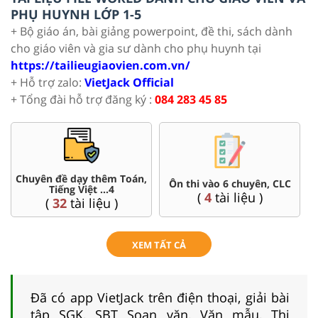
PHỤ HUYNH LỚP 1-5
+ Bộ giáo án, bài giảng powerpoint, đề thi, sách dành
cho giáo viên và gia sư dành cho phụ huynh tại
https://tailieugiaovien.com.vn/
+ Hỗ trợ zalo:
VietJack Official
+ Tổng đài hỗ trợ đăng ký :
084 283 45 85
Chuyên đề dạy thêm Toán,
Ôn thi vào 6 chuyên, CLC
Tiếng Việt ...4
(
4
tài liệu )
(
32
tài liệu )
XEM TẤT CẢ
Đã có app VietJack trên điện thoại, giải bài
tập SGK, SBT Soạn văn, Văn mẫu, Thi