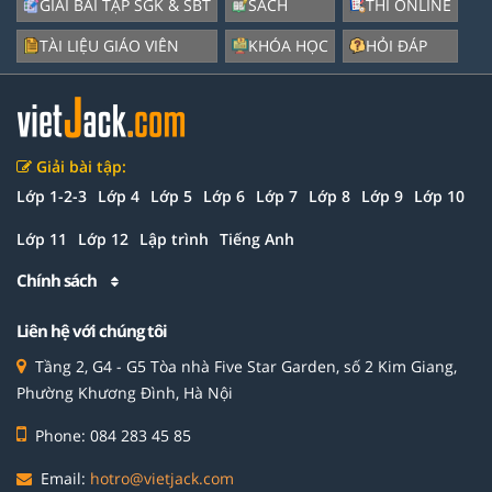
GIẢI BÀI TẬP SGK & SBT
SÁCH
THI ONLINE
TÀI LIỆU GIÁO VIÊN
KHÓA HỌC
HỎI ĐÁP
Giải bài tập:
Lớp 1-2-3
Lớp 4
Lớp 5
Lớp 6
Lớp 7
Lớp 8
Lớp 9
Lớp 10
Lớp 11
Lớp 12
Lập trình
Tiếng Anh
Chính sách
Liên hệ với chúng tôi
Tầng 2, G4 - G5 Tòa nhà Five Star Garden, số 2 Kim Giang,
Phường Khương Đình, Hà Nội
Phone: 084 283 45 85
Email:
hotro@vietjack.com