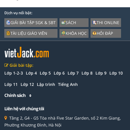
Dịch vụ nổi bật:
GIẢI BÀI TẬP SGK & SBT
SÁCH
THI ONLINE
TÀI LIỆU GIÁO VIÊN
KHÓA HỌC
HỎI ĐÁP
Giải bài tập:
Lớp 1-2-3
Lớp 4
Lớp 5
Lớp 6
Lớp 7
Lớp 8
Lớp 9
Lớp 10
Lớp 11
Lớp 12
Lập trình
Tiếng Anh
Chính sách
Liên hệ với chúng tôi
Tầng 2, G4 - G5 Tòa nhà Five Star Garden, số 2 Kim Giang,
Phường Khương Đình, Hà Nội