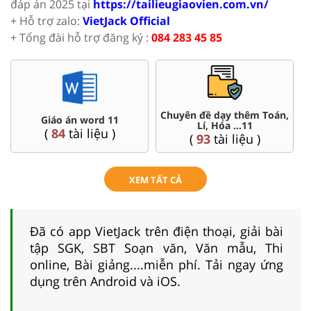
đáp án 2025 tại
https://tailieugiaovien.com.vn/
+ Hỗ trợ zalo:
VietJack Official
+ Tổng đài hỗ trợ đăng ký :
084 283 45 85
Chuyên đề dạy thêm Toán,
Giáo án word 11
Lí, Hóa ...11
(
84
tài liệu )
(
93
tài liệu )
XEM TẤT CẢ
Đã có app VietJack trên điện thoại, giải bài
tập SGK, SBT Soạn văn, Văn mẫu, Thi
online, Bài giảng....miễn phí. Tải ngay ứng
dụng trên Android và iOS.