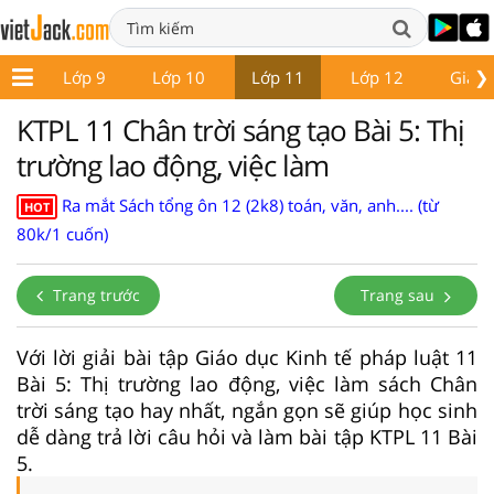
❯
 8
Lớp 9
Lớp 10
Lớp 11
Lớp 12
Giáo 
KTPL 11 Chân trời sáng tạo Bài 5: Thị
trường lao động, việc làm
Ra mắt Sách tổng ôn 12 (2k8) toán, văn, anh.... (từ
HOT
80k/1 cuốn)
Trang trước
Trang sau
Với lời giải bài tập Giáo dục Kinh tế pháp luật 11
Bài 5: Thị trường lao động, việc làm sách Chân
trời sáng tạo hay nhất, ngắn gọn sẽ giúp học sinh
dễ dàng trả lời câu hỏi và làm bài tập KTPL 11 Bài
5.