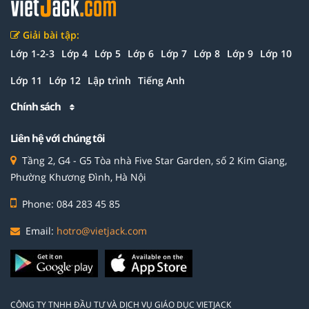
Giải bài tập:
Lớp 1-2-3
Lớp 4
Lớp 5
Lớp 6
Lớp 7
Lớp 8
Lớp 9
Lớp 10
Lớp 11
Lớp 12
Lập trình
Tiếng Anh
Chính sách
Liên hệ với chúng tôi
Tầng 2, G4 - G5 Tòa nhà Five Star Garden, số 2 Kim Giang,
Phường Khương Đình, Hà Nội
Phone: 084 283 45 85
Email:
hotro@vietjack.com
CÔNG TY TNHH ĐẦU TƯ VÀ DỊCH VỤ GIÁO DỤC VIETJACK