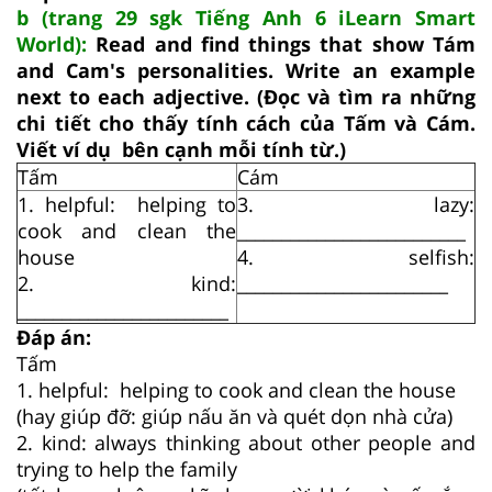
b (trang 29 sgk Tiếng Anh 6 iLearn Smart
World):
Read and find things that show Tám
and Cam's personalities. Write an example
next to each adjective. (Đọc và tìm ra những
chi tiết cho thấy tính cách của Tấm và Cám.
Viết ví dụ bên cạnh mỗi tính từ.)
Tấm
Cám
1. helpful: helping to
3. lazy:
cook and clean the
__________________________
house
4. selfish:
2. kind:
________________________
________________________
Đáp án:
Tấm
1. helpful: helping to cook and clean the house
(hay giúp đỡ: giúp nấu ăn và quét dọn nhà cửa)
2. kind: always thinking about other people and
trying to help the family