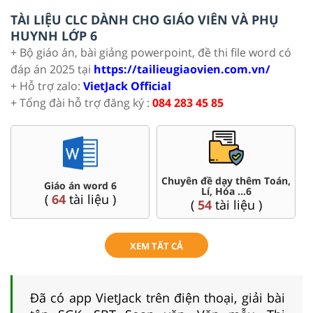
TÀI LIỆU CLC DÀNH CHO GIÁO VIÊN VÀ PHỤ
HUYNH LỚP 6
+ Bộ giáo án, bài giảng powerpoint, đề thi file word có
đáp án 2025 tại
https://tailieugiaovien.com.vn/
+ Hỗ trợ zalo:
VietJack Official
+ Tổng đài hỗ trợ đăng ký :
084 283 45 85
Chuyên đề dạy thêm Toán,
Giáo án word 6
Lí, Hóa ...6
(
64
tài liệu )
(
54
tài liệu )
XEM TẤT CẢ
Đã có app VietJack trên điện thoại, giải bài