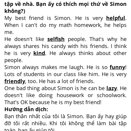
tập về nhà. Bạn ấy có thích mọi thứ về Simon
không?)
My best friend is Simon. He is very
helpful
.
When I can't do my math homework, he helps
me.
He doesn't like
selfish
people. That's why he
always shares his candy with his friends. I think
he is very
kind
. He always thinks about other
people.
Simon always makes me laugh. He is so
funny
!
Lots of students in our class like him. He is very
friendly
, too. He has a lot of friends.
One bad thing about Simon is he can be
lazy
. He
doesn't like doing housework or schoolwork.
That's OK because he is my best friend!
Hướng dẫn dịch:
Bạn thân nhất của tôi là Simon. Bạn ấy hay giúp
đỡ tôi rất nhiều. Khi tôi không thể làm bài tập
toán, bạn ấy giúp tôi.