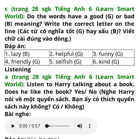
c (trang 28 sgk Tiếng Anh 6 iLearn Smart
World):
Do the words have a good (G) or bad
(B) meaning? Write the correct letter on the
line (Các từ có nghĩa tốt (G) hay xấu (B)? Viết
chữ cái đúng vào dòng.)
Đáp án:
1. lazy (B)
2. helpful (G)
3. funny (G)
4. friendly (G)
5. selfish (G)
6. kind (G)
Listening
a (trang 28 sgk Tiếng Anh 6 iLearn Smart
World):
Listen to Harry talking about a book.
Does he like the book? Yes/ No (Nghe Harry
nói về một quyển sách. Bạn ấy có thích quyển
sách này không? Có / Không)
Bài nghe: