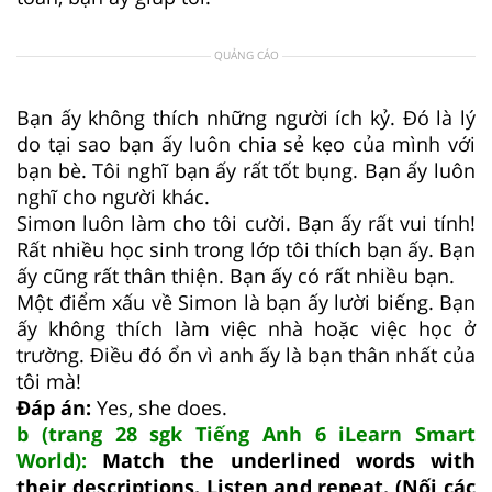
QUẢNG CÁO
Bạn ấy không thích những người ích kỷ. Đó là lý
do tại sao bạn ấy luôn chia sẻ kẹo của mình với
bạn bè. Tôi nghĩ bạn ấy rất tốt bụng. Bạn ấy luôn
nghĩ cho người khác.
Simon luôn làm cho tôi cười. Bạn ấy rất vui tính!
Rất nhiều học sinh trong lớp tôi thích bạn ấy. Bạn
ấy cũng rất thân thiện. Bạn ấy có rất nhiều bạn.
Một điểm xấu về Simon là bạn ấy lười biếng. Bạn
ấy không thích làm việc nhà hoặc việc học ở
trường. Điều đó ổn vì anh ấy là bạn thân nhất của
tôi mà!
Đáp án:
Yes, she does.
b (trang 28 sgk Tiếng Anh 6 iLearn Smart
World):
Match the underlined words with
their descriptions. Listen and repeat. (Nối các