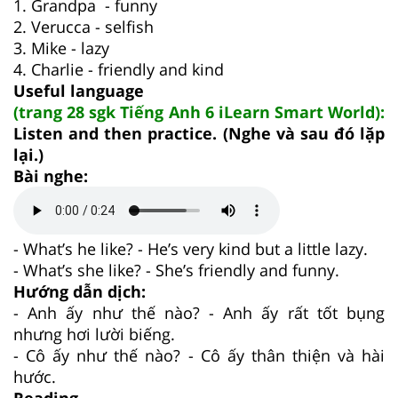
1. Grandpa - funny
2. Verucca - selfish
3. Mike - lazy
4. Charlie - friendly and kind
Useful language
(trang 28 sgk Tiếng Anh 6 iLearn Smart World):
Listen and then practice. (Nghe và sau đó lặp
lại.)
Bài nghe:
- What’s he like? - He’s very kind but a little lazy.
- What’s she like? - She’s friendly and funny.
Hướng dẫn dịch:
- Anh ấy như thế nào? - Anh ấy rất tốt bụng
nhưng hơi lười biếng.
- Cô ấy như thế nào? - Cô ấy thân thiện và hài
hước.
Reading