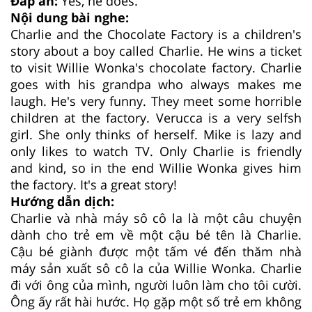
Đáp án:
Yes, he does.
Nội dung bài nghe:
Charlie and the Chocolate Factory is a children's
story about a boy called Charlie. He wins a ticket
to visit Willie Wonka's chocolate factory. Charlie
goes with his grandpa who always makes me
laugh. He's very funny. They meet some horrible
children at the factory. Verucca is a very selfsh
girl. She only thinks of herself. Mike is lazy and
only likes to watch TV. Only Charlie is friendly
and kind, so in the end Willie Wonka gives him
the factory. It's a great story!
Hướng dẫn dịch:
Charlie và nhà máy sô cô la là một câu chuyện
dành cho trẻ em về một cậu bé tên là Charlie.
Cậu bé giành được một tấm vé đến thăm nhà
máy sản xuất sô cô la của Willie Wonka. Charlie
đi với ông của mình, người luôn làm cho tôi cười.
Ông ấy rất hài hước. Họ gặp một số trẻ em không