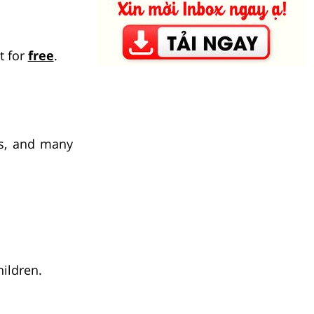
t for
free
.
rs, and many
hildren.