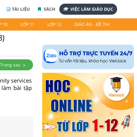
TÀI LIỆU
SÁCH
VIỆC LÀM GIÁO DỤC
P 10
LỚP 11
LỚP 12
GIÁO ÁN - ĐỀ THI
3)
Trang sau
nity services
 làm bài tập