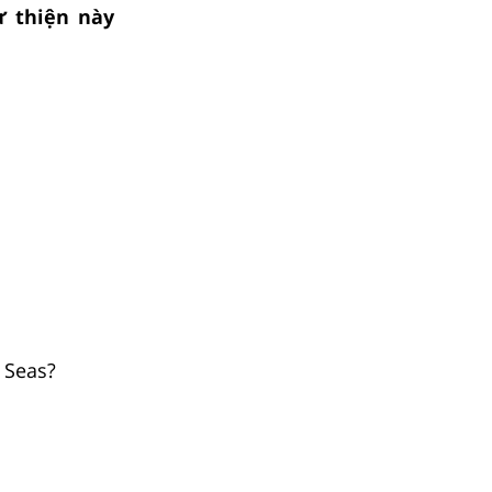
ừ thiện này
e Seas?