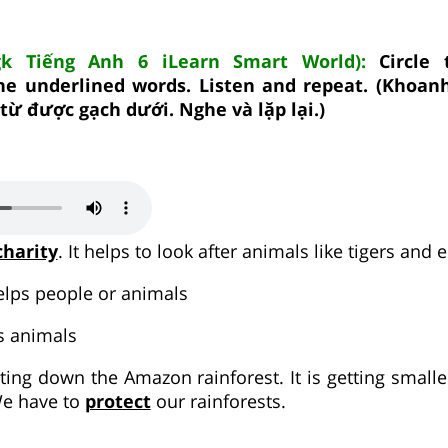
gk Tiếng Anh 6 iLearn Smart World):
Circle 
the underlined words. Listen and repeat. (Khoan
từ được gạch dưới. Nghe và lặp lại.)
charity
. It helps to look after animals like tigers and 
helps people or animals
ys animals
ting down the Amazon rainforest. It is getting smalle
 We have to
protect
our rainforests.