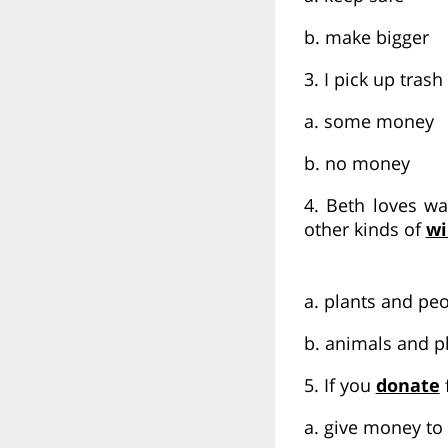
b. make bigger
3. I pick up trash
a. some money
b. no money
4. Beth loves wa
other kinds of
wi
a. plants and pe
b. animals and p
5. If you
donate
a. give money t