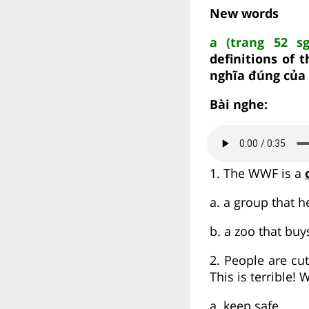
New words
a (trang 52 s
definitions of 
nghĩa đúng của 
Bài nghe:
1. The WWF is a
a. a group that 
b. a zoo that bu
2. People are cut
This is terrible!
a. keep safe