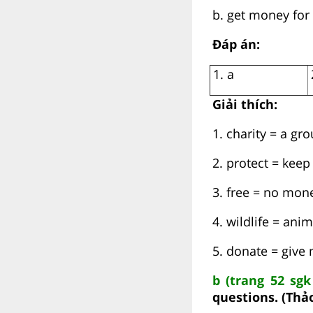
b. get money for
Đáp án:
1. a
Giải thích:
1. charity = a gr
2. protect = keep
3. free = no mon
4. wildlife = ani
5. donate = giv
b (trang 52 sg
questions. (Thảo