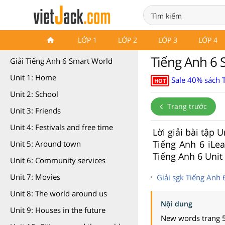
Tiếng Anh 6 iLearn Smart
LỚP 1
LỚP 2
LỚP 3
LỚP 4
World
Tiếng Anh 6 S
Giải Tiếng Anh 6 Smart World
Unit 1: Home
Sale 40% sách 
HOT
Unit 2: School
Trang trước
Unit 3: Friends
Unit 4: Festivals and free time
Lời giải bài tập 
Tiếng Anh 6 iLea
Unit 5: Around town
Tiếng Anh 6 Unit 
Unit 6: Community services
Unit 7: Movies
Giải sgk Tiếng Anh 
Unit 8: The world around us
Nội dung
Unit 9: Houses in the future
New words trang 5