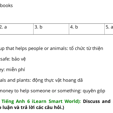
 books
2. a
3. b
4. b
5. 
oup that helps people or animals: tổ chức từ thiện
 safe: bảo vệ
ey: miễn phí
mals and plants: động thực vật hoang dã
e money to help someone or something: quyên góp
k Tiếng Anh 6 iLearn Smart World):
Discuss and 
 luận và trả lời các câu hỏi.)