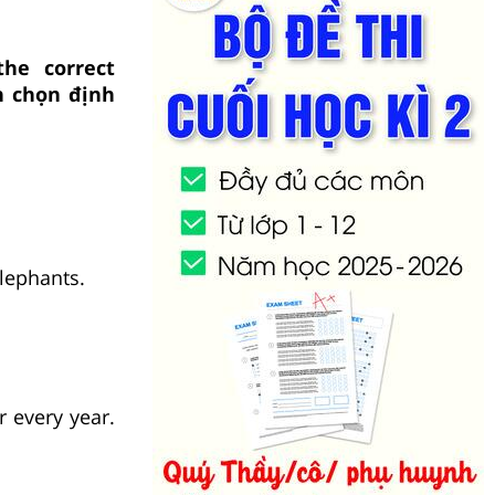
the correct
h chọn định
elephants.
r every year.