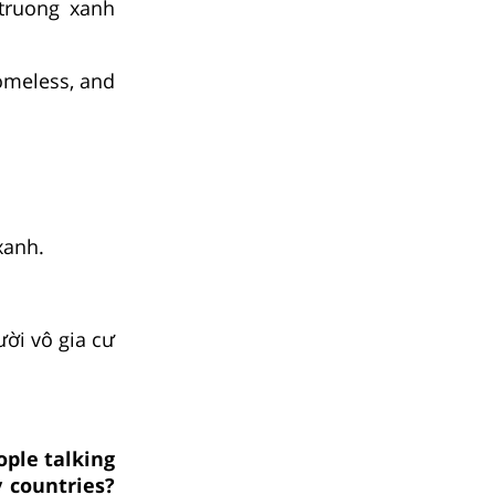
 truong xanh
omeless, and
xanh.
ười vô gia cư
ople talking
 countries?