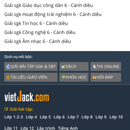
Giải sgk Giáo dục công dân 6 - Cánh diều
Giải sgk Hoạt động trải nghiệm 6 - Cánh diều
Giải sgk Tin học 6 - Cánh diều
Giải sgk Công nghệ 6 - Cánh diều
Giải sgk Âm nhạc 6 - Cánh diều
Dịch vụ nổi bật:
GIẢI BÀI TẬP SGK & SBT
SÁCH
THI ONLINE
TÀI LIỆU GIÁO VIÊN
KHÓA HỌC
HỎI ĐÁP
Giải bài tập:
Lớp 1-2-3
Lớp 4
Lớp 5
Lớp 6
Lớp 7
Lớp 8
Lớp 9
Lớp 10
Lớp 11
Lớp 12
Lập trình
Tiếng Anh