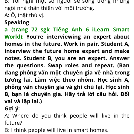
B: Tôi nghĩ một số người sẽ sống trong những
ngôi nhà thân thiện với môi trường.
A: Ồ, thật thú vị.
Speaking
a (trang 72 sgk Tiếng Anh 6 iLearn Smart
World):
You’re interviewing an expert about
homes in the future. Work in pair. Student A,
interview the future home expert and make
notes. Student B, you are an expert. Answer
the questions. Swap roles and repeat. (Bạn
đang phỏng vấn một chuyên gia về nhà trong
tương lai. Làm việc theo nhóm. Học sinh A,
phỏng vấn chuyên gia và ghi chú lại. Học sinh
B, bạn là chuyên gia. Hãy trả lời câu hỏi. Đổi
vai và lặp lại.)
Gợi ý:
A: Where do you think people will live in the
future?
B: I think people will live in smart homes.