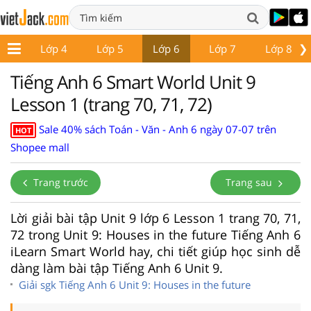
❯
p 3
Lớp 4
Lớp 5
Lớp 6
Lớp 7
Lớp 8
Tiếng Anh 6 Smart World Unit 9
Lesson 1 (trang 70, 71, 72)
Sale 40% sách Toán - Văn - Anh 6 ngày 07-07 trên
HOT
Shopee mall
Trang trước
Trang sau
Lời giải bài tập Unit 9 lớp 6 Lesson 1 trang 70, 71,
72 trong Unit 9: Houses in the future Tiếng Anh 6
iLearn Smart World hay, chi tiết giúp học sinh dễ
dàng làm bài tập Tiếng Anh 6 Unit 9.
Giải sgk Tiếng Anh 6 Unit 9: Houses in the future