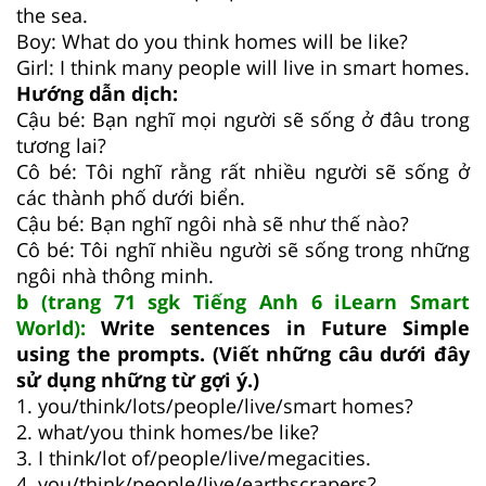
the sea.
Boy: What do you think homes will be like?
Girl: I think many people will live in smart homes.
Hướng dẫn dịch:
Cậu bé: Bạn nghĩ mọi người sẽ sống ở đâu trong
tương lai?
Cô bé: Tôi nghĩ rằng rất nhiều người sẽ sống ở
các thành phố dưới biển.
Cậu bé: Bạn nghĩ ngôi nhà sẽ như thế nào?
Cô bé: Tôi nghĩ nhiều người sẽ sống trong những
ngôi nhà thông minh.
b (trang 71 sgk Tiếng Anh 6 iLearn Smart
World):
Write sentences in Future Simple
using the prompts. (Viết những câu dưới đây
sử dụng những từ gợi ý.)
1. you/think/lots/people/live/smart homes?
2. what/you think homes/be like?
3. I think/lot of/people/live/megacities.
4. you/think/people/live/earthscrapers?