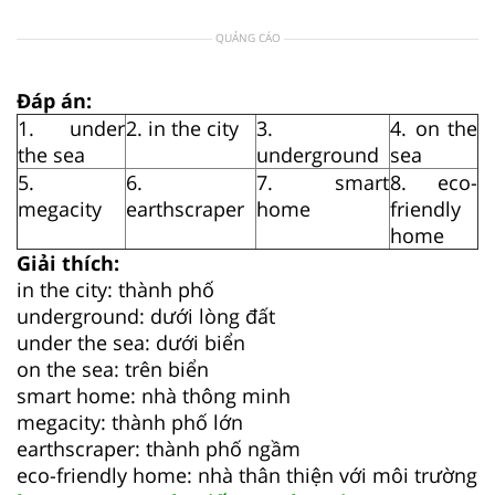
QUẢNG CÁO
Đáp án:
1. under
2. in the city
3.
4. on the
the sea
underground
sea
5.
6.
7. smart
8. eco-
megacity
earthscraper
home
friendly
home
Giải thích:
in the city: thành phố
underground: dưới lòng đất
under the sea: dưới biển
on the sea: trên biển
smart home: nhà thông minh
megacity: thành phố lớn
earthscraper: thành phố ngầm
eco-friendly home: nhà thân thiện với môi trường