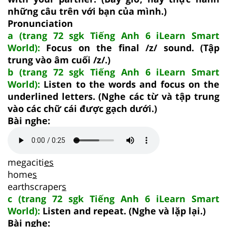
những câu trên với bạn của mình.)
Pronunciation
a (trang 72 sgk Tiếng Anh 6 iLearn Smart
World):
Focus on the final /z/ sound. (Tập
trung vào âm cuối /z/.)
b (trang 72 sgk Tiếng Anh 6 iLearn Smart
World):
Listen to the words and focus on the
underlined letters. (Nghe các từ và tập trung
vào các chữ cái được gạch dưới.)
Bài nghe:
megaciti
es
home
s
earthscraper
s
c (trang 72 sgk Tiếng Anh 6 iLearn Smart
World):
Listen and repeat. (Nghe và lặp lại.)
Bài nghe: