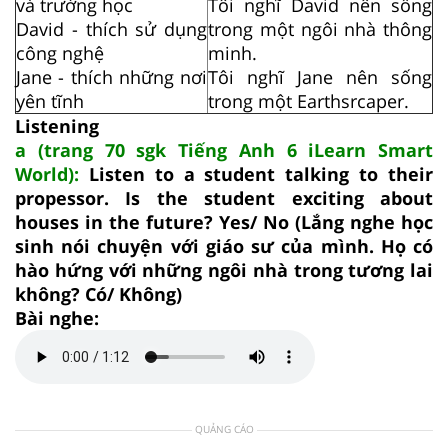
và trường học
Tôi nghĩ David nên sống
David - thích sử dụng
trong một ngôi nhà thông
công nghệ
minh.
Jane - thích những nơi
Tôi nghĩ Jane nên sống
yên tĩnh
trong một Earthsrcaper.
Listening
a (trang 70 sgk Tiếng Anh 6 iLearn Smart
World):
Listen to a student talking to their
propessor. Is the student exciting about
houses in the future? Yes/ No (Lắng nghe học
sinh nói chuyện với giáo sư của mình. Họ có
hào hứng với những ngôi nhà trong tương lai
không? Có/ Không)
Bài nghe:
QUẢNG CÁO