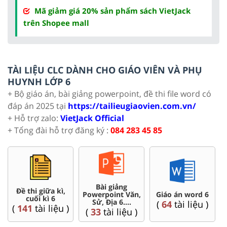
Mã giảm giá 20% sản phẩm sách VietJack
trên Shopee mall
TÀI LIỆU CLC DÀNH CHO GIÁO VIÊN VÀ PHỤ
HUYNH LỚP 6
+ Bộ giáo án, bài giảng powerpoint, đề thi file word có
đáp án 2025 tại
https://tailieugiaovien.com.vn/
+ Hỗ trợ zalo:
VietJack Official
+ Tổng đài hỗ trợ đăng ký :
084 283 45 85
Chuyên đề dạy
Trắc n
o án word 6
thêm Toán, Lí,
Đề thi HSG 6
đúng 
Hóa ...6
4
tài liệu )
(
4
tài liệu )
(
26
tài
(
54
tài liệu )