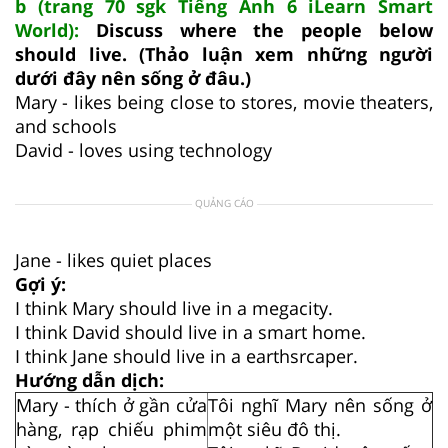
b (trang 70 sgk Tiếng Anh 6 iLearn Smart
World):
Discuss where the people below
should live. (Thảo luận xem những người
dưới đây nên sống ở đâu.)
Mary - likes being close to stores, movie theaters,
and schools
David - loves using technology
QUẢNG CÁO
Jane - likes quiet places
Gợi ý:
I think Mary should live in a megacity.
I think David should live in a smart home.
I think Jane should live in a earthsrcaper.
Hướng dẫn dịch:
Mary - thích ở gần cửa
Tôi nghĩ Mary nên sống ở
hàng, rạp chiếu phim
một siêu đô thị.