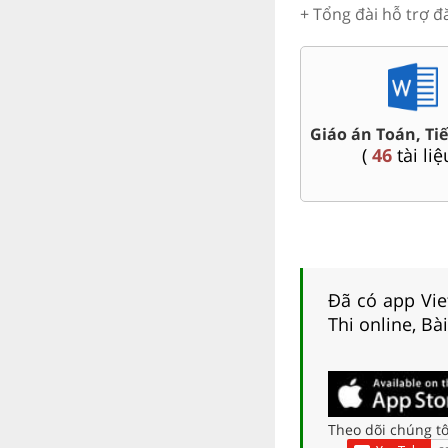
+ Tổng đài hỗ trợ đ
 Toán,
Bài tập cuối tu
Ôn thi vào 6 chuyên, CLC
Tiếng Việ
(
4
tài liệu )
(
5
tài liệu
Đã có app Viet
Thi online, Bà
Theo dõi chúng tô