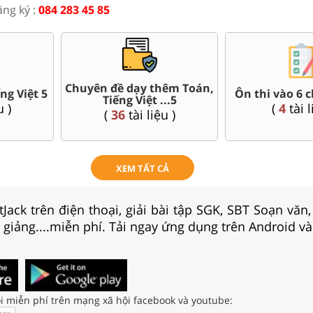
ăng ký :
084 283 45 85
ần Toán,
Bài giảng P
Đề thi giữa kì, cuối kì 5
t
Toán, Tiếng 
(
95
tài liệu )
 )
(
18
tài 
XEM TẤT CẢ
Jack trên điện thoại, giải bài tập SGK, SBT Soạn văn
i giảng....miễn phí. Tải ngay ứng dụng trên Android và
i miễn phí trên mạng xã hội facebook và youtube: