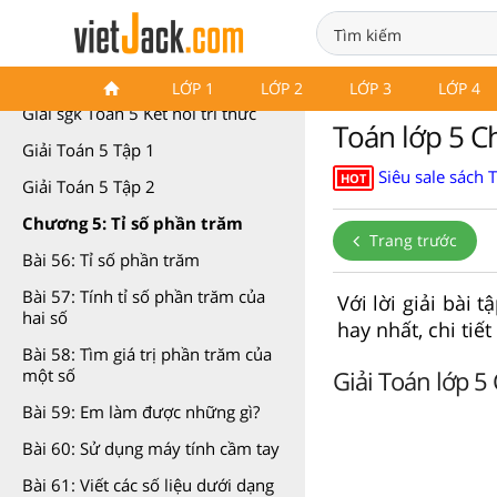
Toán 5 Kết nối tri thức
LỚP 1
LỚP 2
LỚP 3
LỚP 4
Giải sgk Toán 5 Kết nối tri thức
Toán lớp 5 C
Giải Toán 5 Tập 1
Siêu sale sách 
HOT
Giải Toán 5 Tập 2
Chương 5: Tỉ số phần trăm
Trang trước
Bài 56: Tỉ số phần trăm
Bài 57: Tính tỉ số phần trăm của
Với lời giải bài
hai số
hay nhất, chi tiế
Bài 58: Tìm giá trị phần trăm của
Giải Toán lớp 5
một số
Bài 59: Em làm được những gì?
Bài 60: Sử dụng máy tính cầm tay
Bài 61: Viết các số liệu dưới dạng