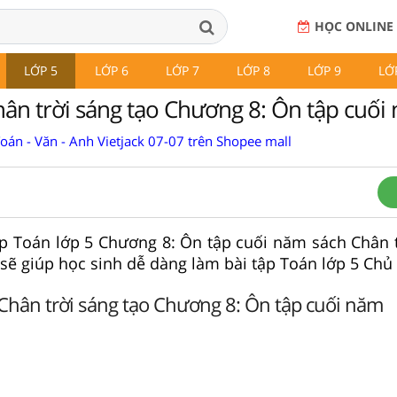
HỌC ONLINE
LỚP 5
LỚP 6
LỚP 7
LỚP 8
LỚP 9
LỚ
hân trời sáng tạo Chương 8: Ôn tập cuối
Toán - Văn - Anh Vietjack 07-07 trên Shopee mall
 tập Toán lớp 5 Chương 8: Ôn tập cuối năm sách Chân 
t sẽ giúp học sinh dễ dàng làm bài tập Toán lớp 5 Chủ 
 Chân trời sáng tạo Chương 8: Ôn tập cuối năm