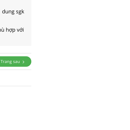
i dung sgk
hù hợp với
Trang sau