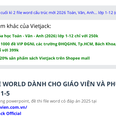
cuối kì 2 file word cấu trúc mới 2026 Toán, Văn, Anh... lớp 1-12 (
m khác của Vietjack:
 học Toán - Văn - Anh (2026) lớp 1-12 chỉ với 250k
 1000 đề VIP ĐGNL các trường ĐHQGHN, Tp.HCM, Bách Khoa,
ỉ với 399k
 20% sản phẩm sách VietJack trên Shopee mall
ILE WORLD DÀNH CHO GIÁO VIÊN VÀ P
1-5
ảng powerpoint, đề thi file word có đáp án 2025 tại
ovien.com.vn/
ack Official