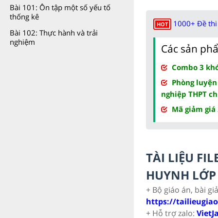
Bài 101: Ôn tập một số yếu tố
thống kê
1000+ Đề thi 
HOT
Bài 102: Thực hành và trải
nghiệm
Các sản phẩ
Combo 3 khóa
Phòng luyện
nghiệp THPT ch
Mã giảm giá
TÀI LIỆU F
HUYNH LỚP 
+ Bộ giáo án, bài gi
https://tailieugia
+ Hỗ trợ zalo:
VietJ