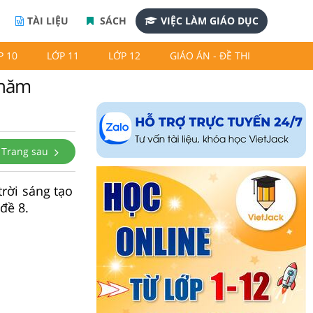
TÀI LIỆU
SÁCH
VIỆC LÀM GIÁO DỤC
P 10
LỚP 11
LỚP 12
GIÁO ÁN - ĐỀ THI
 năm
Trang sau
trời sáng tạo
đề 8.