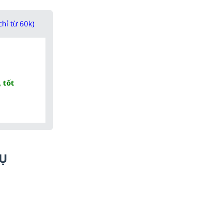
chỉ từ 60k)
 tốt
HỤ