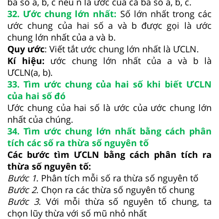
ba số a, b, c nếu n là ước của cả ba số a, b, c.
32. Ước chung lớn nhất:
Số lớn nhất trong các
ước chung của hai số a và b được gọi là ước
chung lớn nhất của a và b.
Quy ước
: Viết tắt ước chung lớn nhất là ƯCLN.
Kí hiệu:
ước chung lớn nhất của a và b là
ƯCLN(a, b).
33. Tìm ước chung của hai số khi biết ƯCLN
của hai số đó
Ước chung của hai số là ước của ước chung lớn
nhất của chúng.
34. Tìm ước chung lớn nhất bằng cách phân
tích các số ra thừa số nguyên tố
Các bước tìm ƯCLN bằng cách phân tích ra
thừa số nguyên tố:
Bước 1
. Phân tích mỗi số ra thừa số nguyên tố
Bước 2
. Chọn ra các thừa số nguyên tố chung
Bước 3
. Với mỗi thừa số nguyên tố chung, ta
chọn lũy thừa với số mũ nhỏ nhất