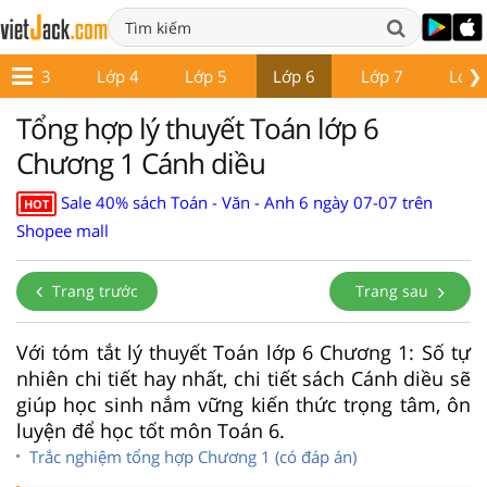
❯
Lớp 3
Lớp 4
Lớp 5
Lớp 6
Lớp 7
Lớp 
Tổng hợp lý thuyết Toán lớp 6
Chương 1 Cánh diều
Sale 40% sách Toán - Văn - Anh 6 ngày 07-07 trên
HOT
Shopee mall
Trang trước
Trang sau
Với tóm tắt lý thuyết Toán lớp 6 Chương 1: Số tự
nhiên chi tiết hay nhất, chi tiết sách Cánh diều sẽ
giúp học sinh nắm vững kiến thức trọng tâm, ôn
luyện để học tốt môn Toán 6.
Trắc nghiệm tổng hợp Chương 1 (có đáp án)