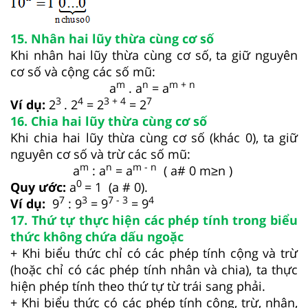
15. Nhân hai lũy thừa cùng cơ số
Khi nhân hai lũy thừa cùng cơ số, ta giữ nguyên
cơ số và cộng các số mũ:
m
n
m + n
a
. a
= a
3
4
3 + 4
7
Ví dụ:
2
. 2
= 2
= 2
16. Chia hai lũy thừa cùng cơ số
Khi chia hai lũy thừa cùng cơ số (khác 0), ta giữ
nguyên cơ số và trừ các số mũ:
m
n
m - n
a
: a
= a
( a# 0 m≥n )
0
Quy ước:
a
= 1 (a # 0).
7
3
7 - 3
4
Ví dụ:
9
: 9
= 9
= 9
17. Thứ tự thực hiện các phép tính trong biểu
thức không chứa dấu ngoặc
+
Khi biểu thức chỉ có các phép tính cộng và trừ
(hoặc chỉ có các phép tính nhân và chia), ta thực
hiện phép tính theo thứ tự từ trái sang phải.
+ Khi biểu thức có các phép tính cộng, trừ, nhân,