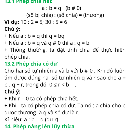
13.1 Phép chia hết
a : b = q (b # 0)
(số bị chia) : (số chia) = (thương)
Ví dụ:
10 : 2 = 5; 30 : 5 = 6
Chú ý:
+ Nếu a : b = q thì q = bq
+ Nếu a : b = q và q # 0 thì a : q = b
+ Thông thường, ta đặt tính chia để thực hiện
phép chia.
13.2 Phép chia có dư
Cho hai số tự nhiên a và b với b # 0 . Khi đó luôn
tìm được đúng hai số tự nhiên q và r sao cho a =
b . q + r, trong đó 0 ≤ r < b .
Chú ý:
+ Khi r = 0 ta có phép chia hết.
+ Khi ta có phép chia có dư. Ta nói: a chia cho b
được thương là q và số dư là r.
Kí hiệu: a : b = q (dư r)
14. Phép nâng lên lũy thừa