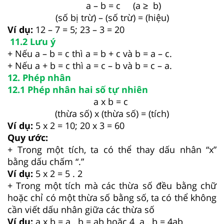
a – b = c (a ≥ b)
(số bị trừ) – (số trừ) = (hiệu)
Ví dụ:
12 – 7 = 5; 23 – 3 = 20
11.2 Lưu ý
+ Nếu a – b = c thì a = b + c và b = a – c.
+ Nếu a + b = c thì a = c – b và b = c – a.
12. Phép nhân
12.1 Phép nhân hai số tự nhiên
a x b = c
(thừa số) x (thừa số) = (tích)
Ví dụ:
5 x 2 = 10; 20 x 3 = 60
Quy ước:
+ Trong một tích, ta có thể thay dấu nhân “x”
bằng dấu chấm “.”
Ví dụ:
5 x 2 = 5 . 2
+ Trong một tích mà các thừa số đều bằng chữ
hoặc chỉ có một thừa số bằng số, ta có thể không
cần viết dấu nhân giữa các thừa số
Ví dụ:
a x b = a . b = ab hoặc 4. a . b = 4ab