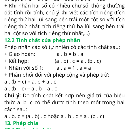
+ Khi nhân hai số có nhiều chữ số, thông thường
đặt tính rồi tính, chú ý khi viết các tích riêng (tích
riêng thứ hai lùi sang bên trái một cột so với tích
riêng thứ nhất, tích riêng thứ ba lùi sang bên trái
hai cột so với tích riêng thứ nhất,…)
12.2 Tính chất của phép nhân
Phép nhân các số tự nhiên có các tính chất sau:
+ Giao hoán: a . b = b . a
+ Kết hợp: (a . b) . c = a . (b . c)
+ Nhân với số 1: a . a = 1 . a = a
+ Phân phối đối với phép cộng và phép trừ:
a . (b + c) = a. b + a . c
a . (b – c) = a . b – a . c
Chú ý:
Do tính chất kết hợp nên giá trị của biểu
thức a. b. c có thể được tính theo một trong hai
cách sau:
a . b. c = (a . b) . c hoặc a . b . c = a . (b . c)
13. Phép chia