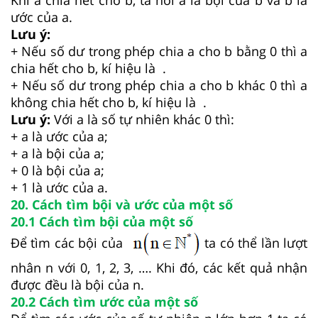
Khi a chia hết cho b, ta nói a là bội của b và b là
ước của a.
Lưu ý:
+ Nếu số dư trong phép chia a cho b bằng 0 thì a
chia hết cho b, kí hiệu là .
+ Nếu số dư trong phép chia a cho b khác 0 thì a
không chia hết cho b, kí hiệu là .
Lưu ý:
Với a là số tự nhiên khác 0 thì:
+ a là ước của a;
+ a là bội của a;
+ 0 là bội của a;
+ 1 là ước của a.
20. Cách tìm bội và ước của một số
20.1 Cách tìm bội của một số
Để tìm các bội của
ta có thể lần lượt
nhân n với 0, 1, 2, 3, …. Khi đó, các kết quả nhận
được đều là bội của n.
20.2 Cách tìm ước của một số