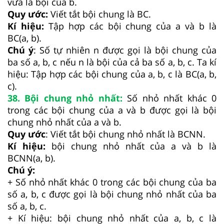
vừa là bội của b.
Quy ước:
Viết tắt bội chung là BC.
Kí hiệu:
Tập hợp các bội chung của a và b là
BC(a, b).
Chú ý
: Số tự nhiên n được gọi là bội chung của
ba số a, b, c nếu n là bội của cả ba số a, b, c. Ta kí
hiệu: Tập hợp các bội chung của a, b, c là BC(a, b,
c).
38. Bội chung nhỏ nhất:
Số nhỏ nhất khác 0
trong các bội chung của a và b được gọi là bội
chung nhỏ nhất của a và b.
Quy ước
: Viết tắt bội chung nhỏ nhất là BCNN.
Kí hiệu:
bội chung nhỏ nhất của a và b là
BCNN(a, b).
Chú ý:
+ Số nhỏ nhất khác 0 trong các bội chung của ba
số a, b, c được gọi là bội chung nhỏ nhất của ba
số a, b, c.
+ Kí hiệu: bội chung nhỏ nhất của a, b, c là