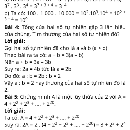
7
3
4
7 + 3 + 4
14
3
. 3
. 3
= 3
= 3
2
3
4
2 +
b) Ta có: 100 . 1 000 . 10 000 = 10
.10
.10
= 10
3 + 4
9
= 10
Bài 4:
Tổng của hai số tự nhiên gấp 3 lần hiệu
của chúng. Tìm thương của hai số tự nhiên đó?
Lời giải:
Gọi hai số tự nhiên đã cho là a và b (a > b)
Theo bài ra ta có: a + b = 3(a – b)
Nên a + b = 3a – 3b
Suy ra: 2a = 4b tức là a = 2b
Do đó: a : b = 2b : b = 2
Vậy a : b = 2 hay thương của hai số tự nhiên đó là
2.
Bài 5:
Chứng minh A là một lũy thừa của 2 với A =
2
3
20
4 + 2
+ 2
+ .... + 2
.
Lời giải:
2
3
20
Ta có: A = 4 + 2
+ 2
+ .... + 2
2
3
20
3
4
Suy ra: 2A = 2 . (4 + 2
+ 2
+ .... + 2
)
= 8 + 2
+ 2