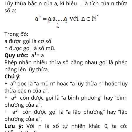
Lũy thừa bậc n của a, kí hiệu , là tích của n thừa
số a:
Trong đó:
a được gọi là cơ số
n được gọi là số mũ.
1
Quy ước:
a
= a
Phép nhân nhiều thừa số bằng nhau gọi là phép
nâng lên lũy thừa.
Chú ý:
n
+ a
đọc là “a mũ n” hoặc “a lũy thừa n” hoặc “lũy
thừa bậc n của a”.
2
+ a
còn được gọi là “a bình phương” hay “bình
phương của a”.
3
+ a
còn được gọi là “a lập phương” hay “lập
phương của a”.
Lưu ý:
Với n là số tự nhiên khác 0, ta có: