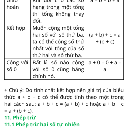
Giao
Khi đổi chỗ các số
a + b = b + a
hoán
hạng trong một tổng
thì tổng không thay
đổi.
Kết hợp
Muốn cộng một tổng
hai số với số thứ ba,
(a + b) + c = a
ta có thể cộng số thứ
+ (b + c)
nhất với tổng của số
thứ hai và số thứ ba.
Cộng với
Bất kì số nào cộng
a + 0 = 0 + a =
số 0
với số 0 cũng bằng
a
chính nó.
+ Chú ý: Do tính chất kết hợp nên giá trị của biểu
thức a + b + c có thể được tính theo một trong
hai cách sau: a + b + c = (a + b) + c hoặc a + b + c
= a + (b + c).
11. Phép trừ
11.1 Phép trừ hai số tự nhiên