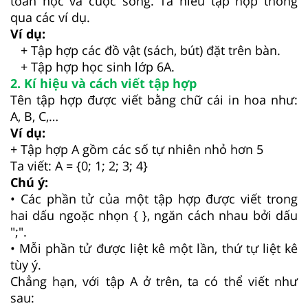
toán học và cuộc sống. Ta hiểu tập hợp thông
qua các ví dụ.
Ví dụ:
+ Tập hợp các đồ vật (sách, bút) đặt trên bàn.
+ Tập hợp học sinh lớp 6A.
2. Kí hiệu và cách viết tập hợp
Tên tập hợp được viết bằng chữ cái in hoa như:
A, B, C,…
Ví dụ:
+ Tập hợp A gồm các số tự nhiên nhỏ hơn 5
Ta viết: A = {0; 1; 2; 3; 4}
Chú ý:
• Các phần tử của một tập hợp được viết trong
hai dấu ngoặc nhọn { }, ngăn cách nhau bởi dấu
";".
• Mỗi phần tử được liệt kê một lần, thứ tự liệt kê
tùy ý.
Chẳng hạn, với tập A ở trên, ta có thể viết như
sau: