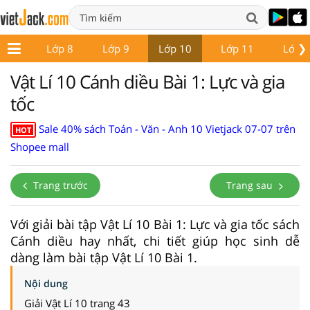
❯
ớp 7
Lớp 8
Lớp 9
Lớp 10
Lớp 11
Lớp 
Vật Lí 10 Cánh diều Bài 1: Lực và gia
tốc
Sale 40% sách Toán - Văn - Anh 10 Vietjack 07-07 trên
HOT
Shopee mall
Trang trước
Trang sau
Với giải bài tập Vật Lí 10 Bài 1: Lực và gia tốc sách
Cánh diều hay nhất, chi tiết giúp học sinh dễ
dàng làm bài tập Vật Lí 10 Bài 1.
Nội dung
Giải Vật Lí 10 trang 43