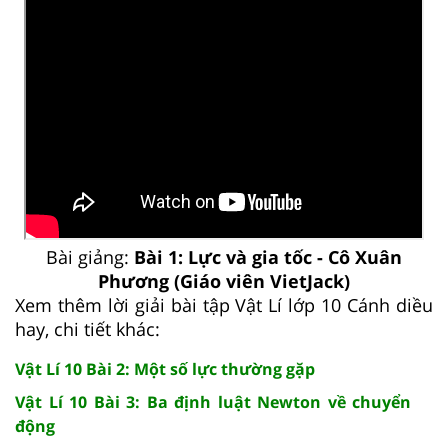
Bài giảng:
Bài 1: Lực và gia tốc - Cô Xuân
Phương (Giáo viên VietJack)
Xem thêm lời giải bài tập Vật Lí lớp 10 Cánh diều
hay, chi tiết khác:
Vật Lí 10 Bài 2: Một số lực thường gặp
Vật Lí 10 Bài 3: Ba định luật Newton về chuyển
động