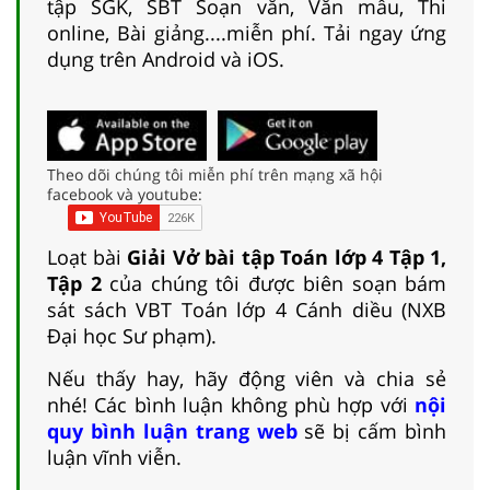
tập SGK, SBT Soạn văn, Văn mẫu, Thi
online, Bài giảng....miễn phí. Tải ngay ứng
dụng trên Android và iOS.
Theo dõi chúng tôi miễn phí trên mạng xã hội
facebook và youtube:
Loạt bài
Giải Vở bài tập Toán lớp 4 Tập 1,
Tập 2
của chúng tôi được biên soạn bám
sát sách VBT Toán lớp 4 Cánh diều (NXB
Đại học Sư phạm).
Nếu thấy hay, hãy động viên và chia sẻ
nhé! Các bình luận không phù hợp với
nội
quy bình luận trang web
sẽ bị cấm bình
luận vĩnh viễn.