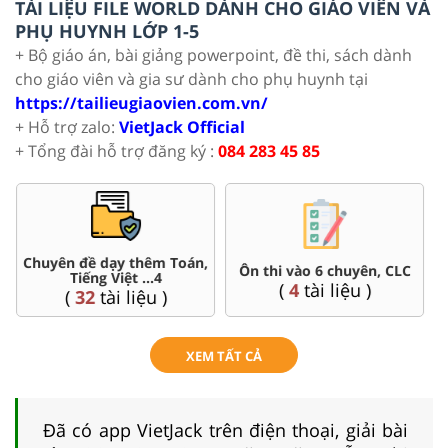
TÀI LIỆU FILE WORLD DÀNH CHO GIÁO VIÊN VÀ
PHỤ HUYNH LỚP 1-5
+ Bộ giáo án, bài giảng powerpoint, đề thi, sách dành
cho giáo viên và gia sư dành cho phụ huynh tại
https://tailieugiaovien.com.vn/
+ Hỗ trợ zalo:
VietJack Official
+ Tổng đài hỗ trợ đăng ký :
084 283 45 85
Chuyên đề dạy thêm Toán,
Ôn thi vào 6 chuyên, CLC
Tiếng Việt ...4
(
4
tài liệu )
(
32
tài liệu )
XEM TẤT CẢ
Đã có app VietJack trên điện thoại, giải bài