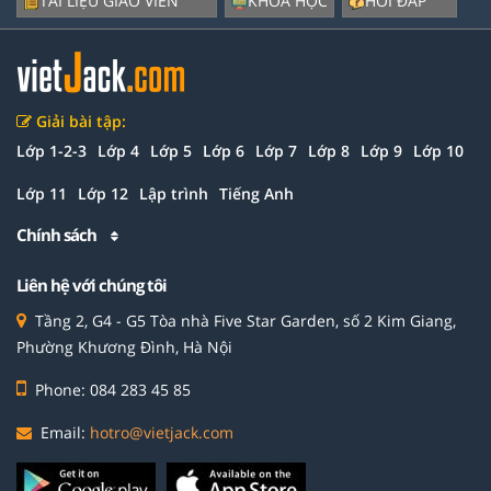
TÀI LIỆU GIÁO VIÊN
KHÓA HỌC
HỎI ĐÁP
Giải bài tập:
Lớp 1-2-3
Lớp 4
Lớp 5
Lớp 6
Lớp 7
Lớp 8
Lớp 9
Lớp 10
Lớp 11
Lớp 12
Lập trình
Tiếng Anh
Chính sách
Liên hệ với chúng tôi
Tầng 2, G4 - G5 Tòa nhà Five Star Garden, số 2 Kim Giang,
Phường Khương Đình, Hà Nội
Phone: 084 283 45 85
Email:
hotro@vietjack.com