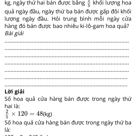
2
kg, ngày thứ hai bán được bằng
khối lượng hoa
5
quả ngày đầu, ngày thứ ba bán được gấp đôi khối
lượng ngày đầu. Hỏi trung bình mỗi ngày cửa
hàng đó bán được bao nhiêu ki-lô-gam hoa quả?
Bài giải
..................................................................................
..................................................................................
..................................................................................
..................................................................................
..................................................................................
.................................................................................
.................................................................................
Lời giải
Số hoa quả cửa hàng bán được trong ngày thứ
hai là:
2
5
×
120
=
48
2
×
120
=
48
(kg)
5
Số hoa quả cửa hàng bán được trong ngày thứ ba
là: