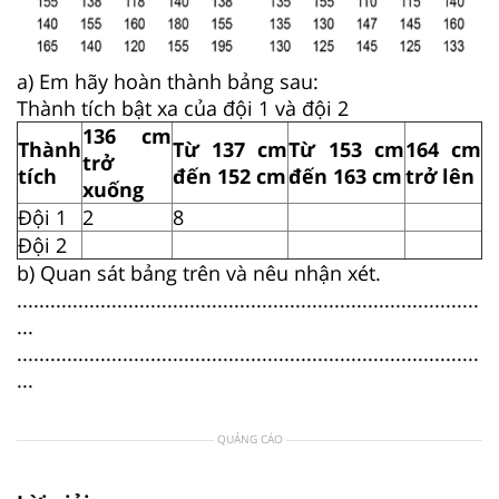
a) Em hãy hoàn thành bảng sau:
Thành tích bật xa của đội 1 và đội 2
136 cm
Thành
Từ 137 cm
Từ 153 cm
164 cm
trở
tích
đến 152 cm
đến 163 cm
trở lên
xuống
Đội 1
2
8
Đội 2
b) Quan sát bảng trên và nêu nhận xét.
...................................................................................
...
...................................................................................
...
QUẢNG CÁO