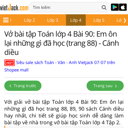
❯
Lớp 1
Lớp 2
Lớp 3
Lớp 4
Lớp 5
Lớp 6
Vở bài tập Toán lớp 4 Bài 90: Em ôn
lại những gì đã học (trang 88) - Cánh
diều
Siêu sale sách Toán - Văn - Anh Vietjack 07-07 trên
HOT
Shopee mall
Trang trước
Trang sau
Với giải vở bài tập Toán lớp 4 Bài 90: Em ôn lại
những gì đã học trang 88, 89, 90 sách Cánh diều
hay nhất, chi tiết sẽ giúp học sinh dễ dàng làm
bài tập về nhà trong vở bài tập Toán lớp 4 Tập 2.