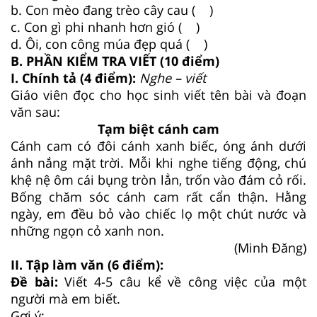
b. Con mèo đang trèo cây cau ( )
c. Con gì phi nhanh hơn gió ( )
d. Ôi, con công múa đẹp quá ( )
B. PHẦN KIỂM TRA VIẾT (10 điểm)
I. Chính tả (4 điểm):
Nghe – viết
Giáo viên đọc cho học sinh viết tên bài và đoạn
văn sau:
Tạm biệt cánh cam
Cánh cam có đôi cánh xanh biếc, óng ánh dưới
ánh nắng mặt trời. Mỗi khi nghe tiếng động, chú
khệ nệ ôm cái bụng tròn lẳn, trốn vào đám cỏ rối.
Bống chăm sóc cánh cam rất cẩn thận. Hằng
ngày, em đều bỏ vào chiếc lọ một chút nước và
những ngọn cỏ xanh non.
(Minh Đăng)
II. Tập làm văn (6 điểm):
Đề bài:
Viết 4-5 câu kể về công việc của một
người mà em biết.
Gợi ý: