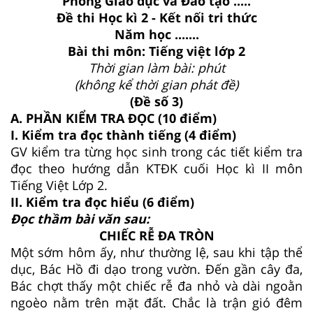
Phòng Giáo dục và Đào tạo .....
Đề thi Học kì 2 - Kết nối tri thức
Năm học .......
Bài thi môn: Tiếng việt lớp 2
Thời gian làm bài: phút
(không kể thời gian phát đề)
(Đề số 3)
A. PHẦN KIỂM TRA ĐỌC (10 điểm)
I. Kiểm tra đọc thành tiếng (4 điểm)
GV kiểm tra từng học sinh trong các tiết kiểm tra
đọc theo hướng dẫn KTĐK cuối Học kì II môn
Tiếng Việt Lớp 2.
II. Kiểm tra đọc hiểu (6 điểm)
Đọc thầm bài văn sau:
CHIẾC RỄ ĐA TRÒN
Một sớm hôm ấy, như thường lệ, sau khi tập thể
dục, Bác Hồ đi dạo trong vườn. Đến gần cây đa,
Bác chợt thấy một chiếc rễ đa nhỏ và dài ngoằn
ngoèo nằm trên mặt đất. Chắc là trận gió đêm