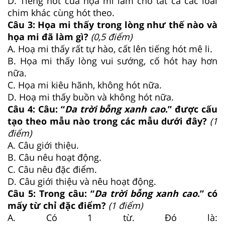
D. Tiếng hót của họa mi làm cho tất cả các loài
chim khác cùng hót theo.
Câu 3: Họa mi thấy trong lòng như thế nào và
họa mi đã làm gì?
(0,5 điểm)
A. Hoạ mi thấy rất tự hào, cất lên tiếng hót mê li.
B. Họa mi thấy lòng vui sướng, cố hót hay hơn
nữa.
C. Họa mi kiêu hãnh, không hót nữa.
D. Hoạ mi thấy buồn và không hót nữa.
Câu 4: Câu: “
Da trời bỗng xanh cao
.” được cấu
tạo theo mẫu nào trong các mẫu dưới đây?
(1
điểm)
A. Câu giới thiệu.
B. Câu nêu hoạt động.
C. Câu nêu đặc điểm.
D. Câu giới thiệu và nêu hoạt động.
Câu 5: Trong câu: “
Da trời bỗng xanh cao
.” có
mấy từ chỉ đặc điểm?
(1 điểm)
A. Có 1 từ. Đó là: