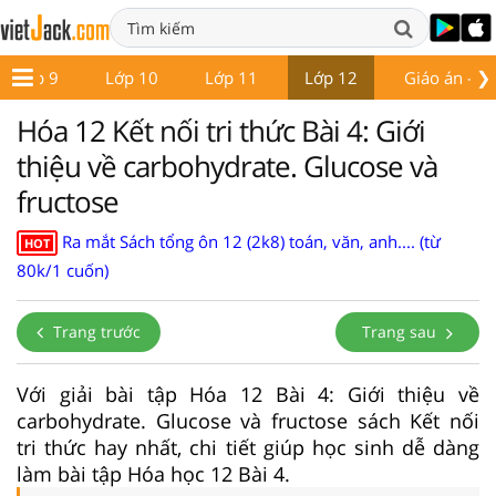
❯
Lớp 9
Lớp 10
Lớp 11
Lớp 12
Giáo án - Đề
Hóa 12 Kết nối tri thức Bài 4: Giới
thiệu về carbohydrate. Glucose và
fructose
Ra mắt Sách tổng ôn 12 (2k8) toán, văn, anh.... (từ
HOT
80k/1 cuốn)
Trang trước
Trang sau
Với giải bài tập Hóa 12 Bài 4: Giới thiệu về
carbohydrate. Glucose và fructose sách Kết nối
tri thức hay nhất, chi tiết giúp học sinh dễ dàng
làm bài tập Hóa học 12 Bài 4.