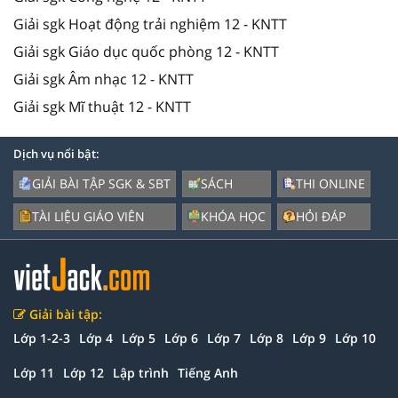
Giải sgk Hoạt động trải nghiệm 12 - KNTT
Giải sgk Giáo dục quốc phòng 12 - KNTT
Giải sgk Âm nhạc 12 - KNTT
Giải sgk Mĩ thuật 12 - KNTT
Dịch vụ nổi bật:
GIẢI BÀI TẬP SGK & SBT
SÁCH
THI ONLINE
TÀI LIỆU GIÁO VIÊN
KHÓA HỌC
HỎI ĐÁP
Giải bài tập:
Lớp 1-2-3
Lớp 4
Lớp 5
Lớp 6
Lớp 7
Lớp 8
Lớp 9
Lớp 10
Lớp 11
Lớp 12
Lập trình
Tiếng Anh