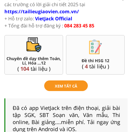
các trường có lời giải chi tiết 2025 tại
https://tailieugiaovien.com.vn/
+ Hỗ trợ zalo:
VietJack Official
+ Tổng đài hỗ trợ đăng ký :
084 283 45 85
Chuyên đề dạy thêm Toán,
Đề thi HSG 12
Lí, Hóa ...12
(
4
tài liệu )
(
104
tài liệu )
XEM TẤT CẢ
Đã có app VietJack trên điện thoại, giải bài
tập SGK, SBT Soạn văn, Văn mẫu, Thi
online, Bài giảng....miễn phí. Tải ngay ứng
dụng trên Android và iOS.