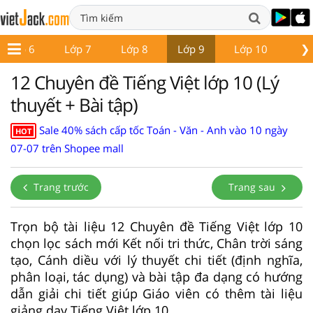
❯
Lớp 6
Lớp 7
Lớp 8
Lớp 9
Lớp 10
Lớ
12 Chuyên đề Tiếng Việt lớp 10 (Lý
thuyết + Bài tập)
Sale 40% sách cấp tốc Toán - Văn - Anh vào 10 ngày
HOT
07-07 trên Shopee mall
Trang trước
Trang sau
Trọn bộ tài liệu 12 Chuyên đề Tiếng Việt lớp 10
chọn lọc sách mới Kết nối tri thức, Chân trời sáng
tạo, Cánh diều với lý thuyết chi tiết (định nghĩa,
phân loại, tác dụng) và bài tập đa dạng có hướng
dẫn giải chi tiết giúp Giáo viên có thêm tài liệu
giảng dạy Tiếng Việt lớp 10.