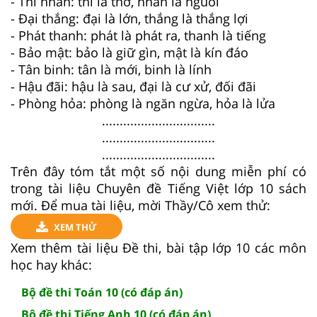
- Thi nhân: thi là thơ, nhân là nguoi
- Đại thắng: đại là lớn, thắng là thắng lợi
- Phát thanh: phát là phát ra, thanh là tiếng
- Bảo mật: bảo là giữ gìn, mật là kín đáo
- Tân binh: tân là mới, binh là lính
- Hậu đãi: hậu là sau, đại là cư xử, đối đãi
- Phòng hỏa: phòng là ngăn ngừa, hỏa là lửa
................................
................................
................................
Trên đây tóm tắt một số nội dung miễn phí có
trong tài liệu Chuyên đề Tiếng Việt lớp 10 sách
mới. Để mua tài liệu, mời Thầy/Cô xem thử:
XEM THỬ
Xem thêm tài liệu Đề thi, bài tập lớp 10 các môn
học hay khác:
Bộ đề thi Toán 10 (có đáp án)
Bộ đề thi Tiếng Anh 10 (có đáp án)