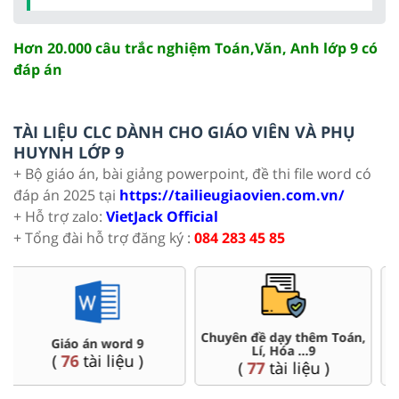
Hơn 20.000 câu trắc nghiệm Toán,Văn, Anh lớp 9 có
đáp án
TÀI LIỆU CLC DÀNH CHO GIÁO VIÊN VÀ PHỤ
HUYNH LỚP 9
+ Bộ giáo án, bài giảng powerpoint, đề thi file word có
đáp án 2025 tại
https://tailieugiaovien.com.vn/
+ Hỗ trợ zalo:
VietJack Official
+ Tổng đài hỗ trợ đăng ký :
084 283 45 85
Chuyên đề dạy thêm Toán,
Đề thi HSG 9
Lí, Hóa ...9
(
9
tài liệu )
(
77
tài liệu )