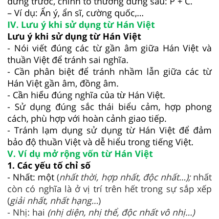
đứng trước, chính tố thường đứng sau: P + C.
– Ví dụ: Ẩn ý, ẩn sĩ, cường quốc,…
IV.
Lưu ý khi sử dụng từ Hán Việt
Lưu ý khi sử dụng từ Hán Việt
- Nói viết đúng các từ gần âm giữa Hán Việt và
thuần Việt để tránh sai nghĩa.
- Cần phân biệt để tránh nhầm lẫn giữa các từ
Hán Việt gần âm, đồng âm.
- Cần hiểu đúng nghĩa của từ Hán Việt.
- Sử dụng đúng sắc thái biểu cảm, hợp phong
cách, phù hợp với hoàn cảnh giao tiếp.
- Tránh lạm dụng sử dụng từ Hán Việt để đảm
bảo độ thuần Việt và dễ hiểu trong tiếng Việt.
V. Ví dụ mở rộng vốn từ Hán Việt
1. Các yếu tố chỉ số
- Nhất: một
(
nhất thời, hợp nhất, độc nhất…);
nhất
còn có nghĩa là ở vị trí trên hết trong sự sắp xếp
(
giải nhất, nhất hạng…
)
- Nhị: hai
(nhị diện, nhị thể, độc nhất vô nhị…)