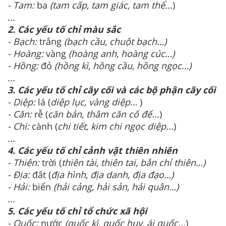
- Tam:
ba
(tam cấp, tam giác, tam thể..
.)
...
2. Các yếu tố chỉ màu sắc
- Bạch:
trắng
(bạch cầu, chuột bạch…)
- Hoàng:
vàng
(hoàng anh, hoàng cúc…)
- Hồng:
đỏ
(hồng kì, hồng cầu, hồng ngọc…)
...
3. Các yếu tố chỉ cây cối và các bộ phận cây cối
- Diệp:
lá (
diệp lục, vàng diệp…
)
- Căn:
rễ (
căn bản, thâm căn cố đế..
.)
- Chi:
cành (
chi tiết, kim chi ngọc diệp..
.)
...
4. Các yếu tố chỉ cảnh vật thiên nhiên
- Thiên:
trời (
thiên tài, thiên tai, bắn chỉ thiên…)
- Địa:
đất (
địa hình, địa danh, địa đạo…)
- Hải:
biển
(hải cảng, hải sản, hải quân…)
...
5. Các yếu tố chỉ tổ chức xã hội
- Quốc:
nước
(quốc kì, quốc huy, ái quốc...
)