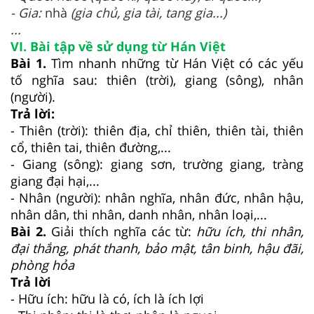
- Gia:
nhà
(gia chủ, gia tài, tang gia.
..
)
...
VI. Bài tập về sử dụng từ Hán Việt
Bài 1.
Tìm nhanh những từ Hán Việt có các yếu
tố nghĩa sau: thiên (trời), giang (sông), nhân
(người).
Trả lời:
- Thiên (trời): thiên địa, chỉ thiên, thiên tài, thiên
cổ, thiên tai, thiên đường,...
- Giang (sông): giang sơn, trường giang, tràng
giang đại hại,...
- Nhân (người): nhân nghĩa, nhân đức, nhân hậu,
nhân dân, thi nhân, danh nhân, nhân loại,...
Bài 2.
Giải thích nghĩa các từ:
hữu ích, thi nhân,
đại thắng, phát thanh, bảo mật, tân binh, hậu đãi,
phòng hỏa
Trả lời
- Hữu ích: hữu là có, ích là ích lợi