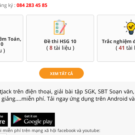
ăng ký :
084 283 45 85
Bài giảng Powerpoint Văn,
ề thi giữa kì, cuối kì 10
Sử, Địa 10....
(
254
tài liệu )
(
42
tài liệu )
XEM TẤT CẢ
Jack trên điện thoại, giải bài tập SGK, SBT Soạn văn
i giảng....miễn phí. Tải ngay ứng dụng trên Android và
i miễn phí trên mạng xã hội facebook và youtube: