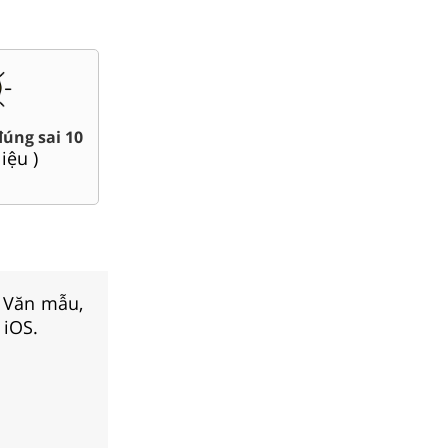
Chuyên đề dạy thêm Toán,
Giáo án word 10
Lí, Hóa ...10
(
95
tài liệu )
(
71
tài liệu )
, Văn mẫu,
 iOS.