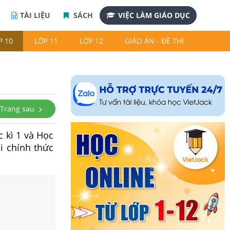
TÀI LIỆU
SÁCH
VIỆC LÀM GIÁO DỤC
P 10
LỚP 11
LỚP 12
GIÁO ÁN - ĐỀ THI
Trang sau
 kì 1 và Học
hi chính thức