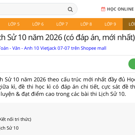
HỌC ONLINE
LỚP 5
LỚP 6
LỚP 7
LỚP 8
LỚP 9
LỚ
ịch Sử 10 năm 2026 (có đáp án, mới nhất)
oán - Văn - Anh 10 Vietjack 07-07 trên Shopee mall
ch Sử 10 năm 2026 theo cấu trúc mới nhất đầy đủ Học
iữa kì, đề thi học kì có đáp án chi tiết, cực sát đề t
luyện & đạt điểm cao trong các bài thi Lịch Sử 10.
Kết nối tri thức)
ịch Sử 10