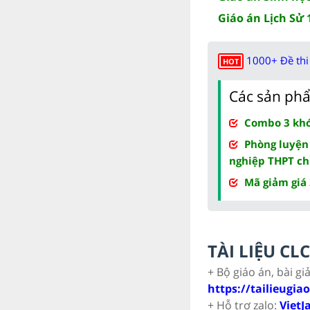
Giáo án Lịch Sử 
1000+ Đề thi 
HOT
Các sản phẩ
Combo 3 khóa
Phòng luyện
nghiệp THPT ch
Mã giảm giá
TÀI LIỆU C
+ Bộ giáo án, bài gi
https://tailieugia
+ Hỗ trợ zalo:
VietJ