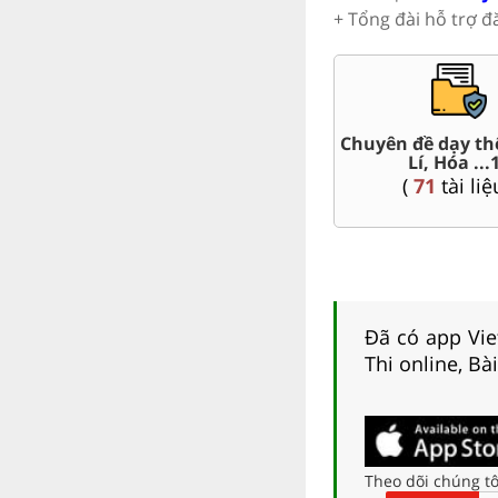
+ Tổng đài hỗ trợ đ
Đề thi HSG 10
Trắc nghiệm đúng sai 10
Đ
(
8
tài liệu )
(
41
tài liệu )
Đã có app Viet
Thi online, Bà
Theo dõi chúng tô