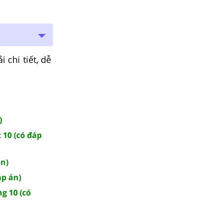
 chi tiết, dễ
)
 10 (có đáp
án)
áp án)
g 10 (có