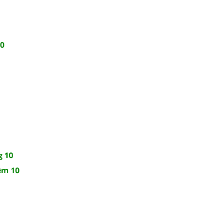
10
g 10
ệm 10