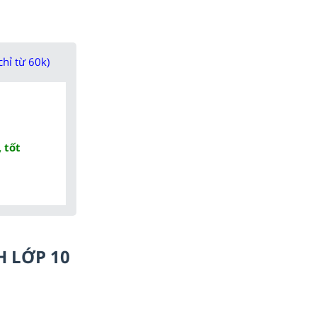
chỉ từ 60k)
 tốt
H LỚP 10