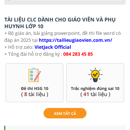
TÀI LIỆU CLC DÀNH CHO GIÁO VIÊN VÀ PHỤ
HUYNH LỚP 10
+ Bộ giáo án, bài giảng powerpoint, đề thi file word có
đáp án 2025 tại
https://tailieugiaovien.com.vn/
+ Hỗ trợ zalo:
VietJack Official
+ Tổng đài hỗ trợ đăng ký :
084 283 45 85
Đề thi HSG 10
Trắc nghiệm đúng sai 10
(
8
tài liệu )
(
41
tài liệu )
XEM TẤT CẢ