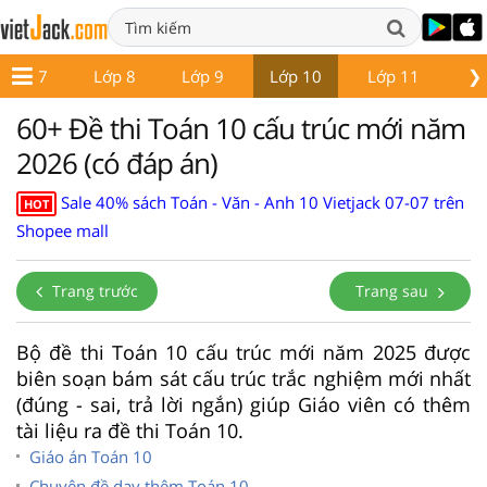
❯
Lớp 7
Lớp 8
Lớp 9
Lớp 10
Lớp 11
Lớ
60+ Đề thi Toán 10 cấu trúc mới năm
2026 (có đáp án)
Sale 40% sách Toán - Văn - Anh 10 Vietjack 07-07 trên
HOT
Shopee mall
Trang trước
Trang sau
Bộ đề thi Toán 10 cấu trúc mới năm 2025 được
biên soạn bám sát cấu trúc trắc nghiệm mới nhất
(đúng - sai, trả lời ngắn) giúp Giáo viên có thêm
tài liệu ra đề thi Toán 10.
Giáo án Toán 10
Chuyên đề dạy thêm Toán 10