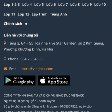
Lớp 1-2-3
Lớp 4
Lớp 5
Lớp 6
Lớp 7
Lớp 8
Lớp 9
Lớp 10
Lớp 11
Lớp 12
Lập trình
Tiếng Anh
Chính sách
Liên hệ với chúng tôi
Tầng 2, G4 - G5 Tòa nhà Five Star Garden, số 2 Kim Giang,
Phường Khương Đình, Hà Nội
Phone: 084 283 45 85
Email:
hotro@vietjack.com
CÔNG TY TNHH ĐẦU TƯ VÀ DỊCH VỤ GIÁO DỤC VIETJACK
Người đại diện: Nguyễn Thanh Tuyền
Số giấy chứng nhận đăng ký kinh doanh: 0108307822, ngày cấp:
04/06/2018, nơi cấp: Sở Kế hoạch và Đầu tư thành phố Hà Nội.