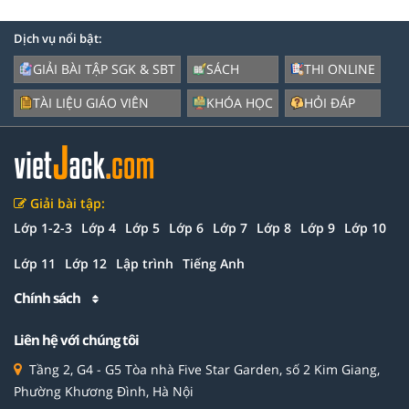
Dịch vụ nổi bật:
GIẢI BÀI TẬP SGK & SBT
SÁCH
THI ONLINE
TÀI LIỆU GIÁO VIÊN
KHÓA HỌC
HỎI ĐÁP
Giải bài tập:
Lớp 1-2-3
Lớp 4
Lớp 5
Lớp 6
Lớp 7
Lớp 8
Lớp 9
Lớp 10
Lớp 11
Lớp 12
Lập trình
Tiếng Anh
Chính sách
Liên hệ với chúng tôi
Tầng 2, G4 - G5 Tòa nhà Five Star Garden, số 2 Kim Giang,
Phường Khương Đình, Hà Nội