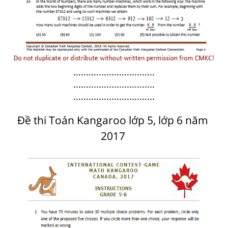
................................
................................
................................
Đề thi Toán Kangaroo lớp 5, lớp 6 năm
2017