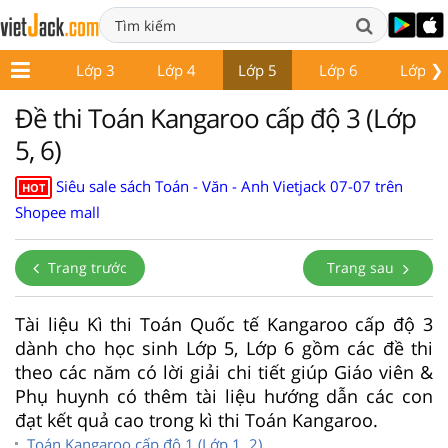
❯
Lớp 2
Lớp 3
Lớp 4
Lớp 5
Lớp 6
Lớp 7
Đề thi Toán Kangaroo cấp độ 3 (Lớp
5, 6)
Siêu sale sách Toán - Văn - Anh Vietjack 07-07 trên
HOT
Shopee mall
Trang trước
Trang sau
Tài liệu Kì thi Toán Quốc tế Kangaroo cấp độ 3
dành cho học sinh Lớp 5, Lớp 6 gồm các đề thi
theo các năm có lời giải chi tiết giúp Giáo viên &
Phụ huynh có thêm tài liệu hướng dẫn các con
đạt kết quả cao trong kì thi Toán Kangaroo.
Toán Kangaroo cấp độ 1 (Lớp 1, 2)