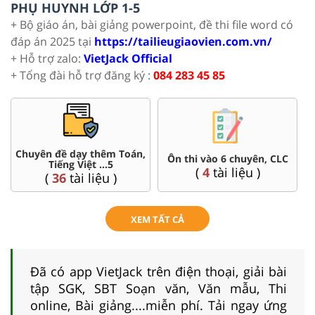
PHỤ HUYNH LỚP 1-5
+ Bộ giáo án, bài giảng powerpoint, đề thi file word có
đáp án 2025 tại
https://tailieugiaovien.com.vn/
+ Hỗ trợ zalo:
VietJack Official
+ Tổng đài hỗ trợ đăng ký :
084 283 45 85
Chuyên đề dạy thêm Toán,
Ôn thi vào 6 chuyên, CLC
Tiếng Việt ...5
(
4
tài liệu )
(
36
tài liệu )
XEM TẤT CẢ
Đã có app VietJack trên điện thoại, giải bài
tập SGK, SBT Soạn văn, Văn mẫu, Thi
online, Bài giảng....miễn phí. Tải ngay ứng