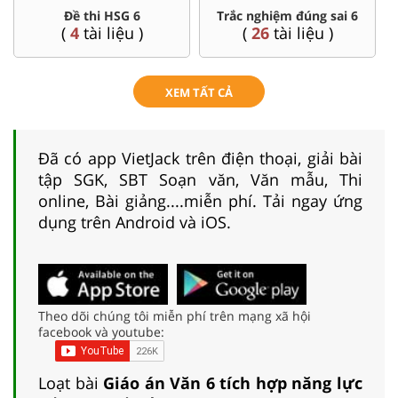
Đề thi HSG 6
Trắc nghiệm đúng sai 6
(
4
tài liệu )
(
26
tài liệu )
XEM TẤT CẢ
Đã có app VietJack trên điện thoại, giải bài
tập SGK, SBT Soạn văn, Văn mẫu, Thi
online, Bài giảng....miễn phí. Tải ngay ứng
dụng trên Android và iOS.
Theo dõi chúng tôi miễn phí trên mạng xã hội
facebook và youtube:
Loạt bài
Giáo án Văn 6 tích hợp năng lực