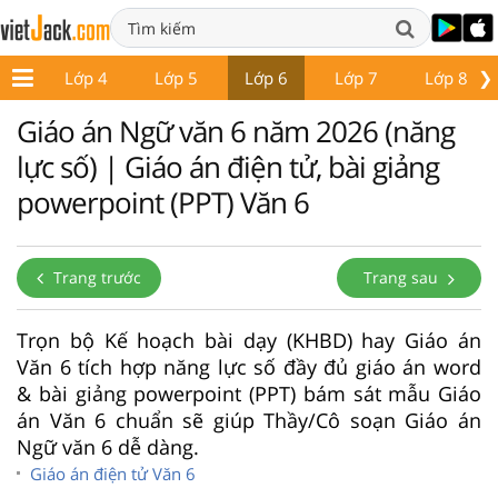
❯
p 3
Lớp 4
Lớp 5
Lớp 6
Lớp 7
Lớp 8
Giáo án Ngữ văn 6 năm 2026 (năng
lực số) | Giáo án điện tử, bài giảng
powerpoint (PPT) Văn 6
Trang trước
Trang sau
Trọn bộ Kế hoạch bài dạy (KHBD) hay Giáo án
Văn 6 tích hợp năng lực số đầy đủ giáo án word
& bài giảng powerpoint (PPT) bám sát mẫu Giáo
án Văn 6 chuẩn sẽ giúp Thầy/Cô soạn Giáo án
Ngữ văn 6 dễ dàng.
Giáo án điện tử Văn 6