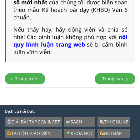
số mới nhất
của chúng tôi được biên soạn
theo mẫu Kế hoạch bài dạy (KHBD) Văn 6
chuẩn.
Nếu thấy hay, hãy động viên và chia sẻ
nhé! Các bình luận không phù hợp với
nội
quy bình luận trang web
sẽ bị cấm bình
luận vĩnh viễn.
Trang trước
Trang sau
Dịch vụ nổi bật:
GIẢI BÀI TẬP SGK & SBT
SÁCH
THI ONLINE
TÀI LIỆU GIÁO VIÊN
KHÓA HỌC
HỎI ĐÁP