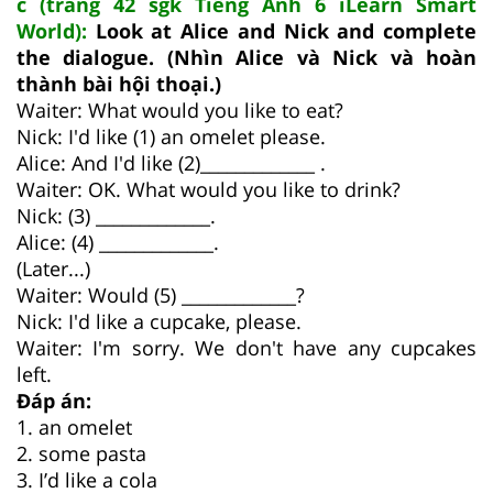
c (trang 42 sgk Tiếng Anh 6 iLearn Smart
World):
Look at Alice and Nick and complete
the dialogue. (Nhìn Alice và Nick và hoàn
thành bài hội thoại.)
Waiter: What would you like to eat?
Nick: I'd like (1) an omelet please.
Alice: And I'd like (2)_____________ .
Waiter: OK. What would you like to drink?
Nick: (3) _____________.
Alice: (4) _____________.
(Later...)
Waiter: Would (5) _____________?
Nick: I'd like a cupcake, please.
Waiter: I'm sorry. We don't have any cupcakes
left.
Đáp án:
1. an omelet
2. some pasta
3. I’d like a cola