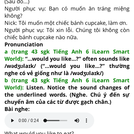
(Sau đó...)
Người phục vụ: Bạn có muốn ăn tráng miệng
không?
Nick: Tôi muốn một chiếc bánh cupcake, làm ơn.
Người phục vụ: Tôi xin lỗi. Chúng tôi không còn
chiếc bánh cupcake nào nữa.
Pronunciation
a (trang 43 sgk Tiếng Anh 6 iLearn Smart
World):
“…would you like…?” often sounds like
/wədʒʊlaɪk/ (“…would you like…?” thường
nghe có vẻ giống như là /wədʒʊlaɪk/)
b (trang 43 sgk Tiếng Anh 6 iLearn Smart
World):
Listen. Notice the sound changes of
the underlined words. (Nghe. Chú ý đến sự
chuyển âm của các từ được gạch chân.)
Bài nghe:
What
would you like
to eat?