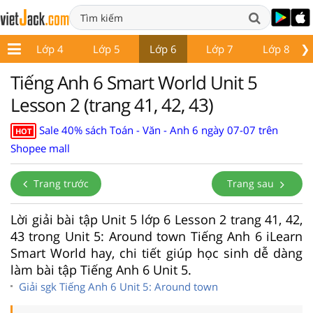
❯
 3
Lớp 4
Lớp 5
Lớp 6
Lớp 7
Lớp 8
Tiếng Anh 6 Smart World Unit 5
Lesson 2 (trang 41, 42, 43)
Sale 40% sách Toán - Văn - Anh 6 ngày 07-07 trên
HOT
Shopee mall
Trang trước
Trang sau
Lời giải bài tập Unit 5 lớp 6 Lesson 2 trang 41, 42,
43 trong Unit 5: Around town Tiếng Anh 6 iLearn
Smart World hay, chi tiết giúp học sinh dễ dàng
làm bài tập Tiếng Anh 6 Unit 5.
Giải sgk Tiếng Anh 6 Unit 5: Around town