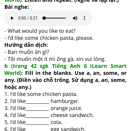
Bài nghe:
- What would you like to eat?
- I’d like some chicken pasta, please.
Hướng dẫn dịch:
- Bạn muốn ăn gì?
- Tôi muốn một ít mì ống gà, xin vui lòng.
b (trang 42 sgk Tiếng Anh 6 iLearn Smart
World):
Fill in the blanks. Use a, an, some, or
any. (Điền vào chỗ trống. Sử dụng a, an, some,
hoặc any.)
1. I’d like some chicken pasta.
2. I’d like__________ hamburger.
3. I’d like__________ orange juice.
4. I’d like__________ cheese sandwich.
5. I’d like__________ cola.
6. I’d like__________ egg sandwich.