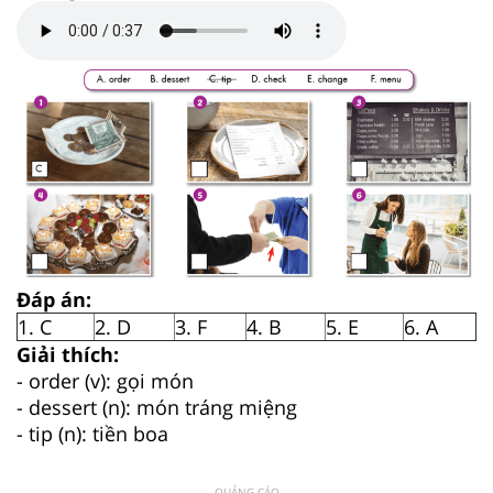
Đáp án:
1. C
2. D
3. F
4. B
5. E
6. A
Giải thích:
- order (v): gọi món
- dessert (n): món tráng miệng
- tip (n): tiền boa
QUẢNG CÁO