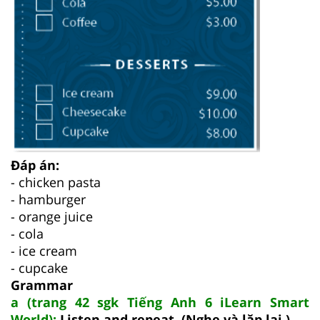
Đáp án:
- chicken pasta
- hamburger
- orange juice
- cola
- ice cream
- cupcake
Grammar
a (trang 42 sgk Tiếng Anh 6 iLearn Smart
World):
Listen and repeat. (Nghe và lặp lại.)