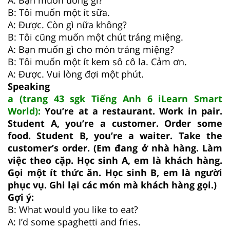
A: Bạn muốn uống gì?
B: Tôi muốn một ít sữa.
A: Được. Còn gì nữa không?
B: Tôi cũng muốn một chút tráng miệng.
A: Bạn muốn gì cho món tráng miệng?
B: Tôi muốn một ít kem sô cô la. Cảm ơn.
A: Được. Vui lòng đợi một phút.
Speaking
a (trang 43 sgk Tiếng Anh 6 iLearn Smart
World):
You’re at a restaurant. Work in pair.
Student A, you’re a customer. Order some
food. Student B, you’re a waiter. Take the
customer’s order. (Em đang ở nhà hàng. Làm
việc theo cặp. Học sinh A, em là khách hàng.
Gọi một ít thức ăn. Học sinh B, em là người
phục vụ. Ghi lại các món mà khách hàng gọi.)
Gợi ý:
B: What would you like to eat?
A: I’d some spaghetti and fries.