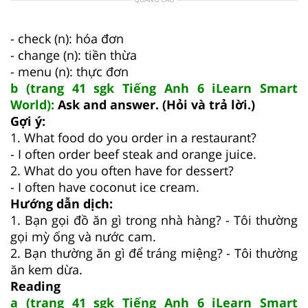
- check (n): hóa đơn
- change (n): tiền thừa
- menu (n): thực đơn
b (trang 41 sgk Tiếng Anh 6 iLearn Smart
World):
Ask and answer. (Hỏi và trả lời.)
Gợi ý:
1. What food do you order in a restaurant?
- I often order beef steak and orange juice.
2. What do you often have for dessert?
- I often have coconut ice cream.
Hướng dẫn dịch:
1. Bạn gọi đồ ăn gì trong nhà hàng? - Tôi thường
gọi mỳ ống và nước cam.
2. Bạn thường ăn gì để tráng miệng? - Tôi thường
ăn kem dừa.
Reading
a (trang 41 sgk Tiếng Anh 6 iLearn Smart