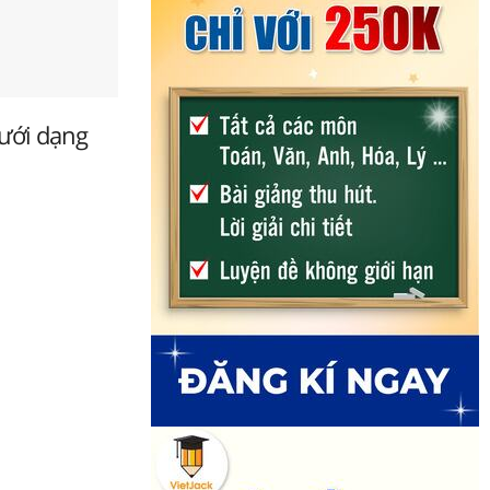
dưới dạng