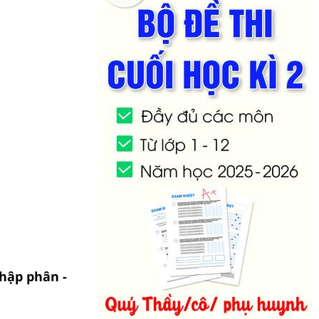
thập phân -