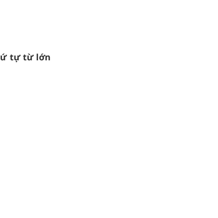
hứ tự từ lớn