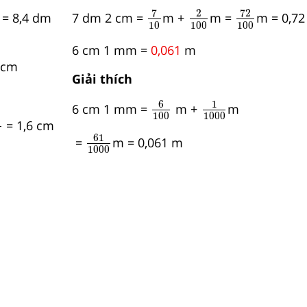
10
7
10
72
100
2
100
7
72
2
= 8,4 dm
7 dm 2 cm =
m +
m =
m = 0,7
10
100
100
6 cm 1 mm =
0,061
m
cm
Giải thích
6
100
1
1000
6
1
6 cm 1 mm =
m +
m
10
100
1000
= 1,6 cm
61
1000
0
61
=
m = 0,061 m
1000