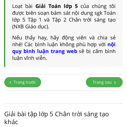
Loạt bài
Giải Toán lớp 5
của chúng tôi
được biên soạn bám sát nội dung sgk Toán
lớp 5 Tập 1 và Tập 2 Chân trời sáng tạo
(NXB Giáo dục).
Nếu thấy hay, hãy động viên và chia sẻ
nhé! Các bình luận không phù hợp với
nội
quy bình luận trang web
sẽ bị cấm bình
luận vĩnh viễn.
Trang trước
Trang sau
Giải bài tập lớp 5 Chân trời sáng tạo
khác