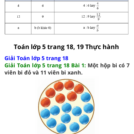
Toán lớp 5 trang 18, 19 Thực hành
Giải Toán lớp 5 trang 18
Giải Toán lớp 5 trang 18 Bài 1:
Một hộp bi có 7
viên bi đỏ và 11 viên bi xanh.