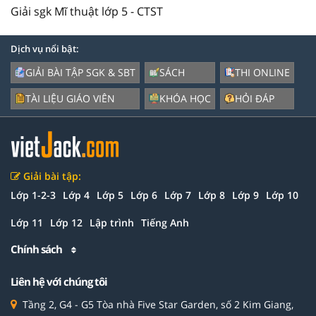
Giải sgk Mĩ thuật lớp 5 - CTST
Dịch vụ nổi bật:
GIẢI BÀI TẬP SGK & SBT
SÁCH
THI ONLINE
TÀI LIỆU GIÁO VIÊN
KHÓA HỌC
HỎI ĐÁP
Giải bài tập:
Lớp 1-2-3
Lớp 4
Lớp 5
Lớp 6
Lớp 7
Lớp 8
Lớp 9
Lớp 10
Lớp 11
Lớp 12
Lập trình
Tiếng Anh
Chính sách
Liên hệ với chúng tôi
Tầng 2, G4 - G5 Tòa nhà Five Star Garden, số 2 Kim Giang,