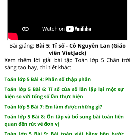
Bài giảng:
Bài 5: Tỉ số - Cô Nguyễn Lan (Giáo
viên VietJack)
Xem thêm lời giải bài tập Toán lớp 5 Chân trời
sáng tạo hay, chi tiết khác:
Toán lớp 5 Bài 4: Phân số thập phân
Toán lớp 5 Bài 6: Tỉ số của số lần lặp lại một sự
kiện so với tổng số lần thực hiện
Toán lớp 5 Bài 7: Em làm được những gì?
Toán lớp 5 Bài 8: Ôn tập và bổ sung bài toán liên
quan đến rút về đơn vị
Toán lớp 5 Bài 9: Bài toán giải bằng bốn bước