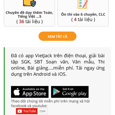
Chuyên đề dạy thêm Toán,
Ôn thi vào 6 chuyên, CLC
Tiếng Việt ...5
(
4
tài liệu )
(
36
tài liệu )
XEM TẤT CẢ
Đã có app VietJack trên điện thoại, giải bài
tập SGK, SBT Soạn văn, Văn mẫu, Thi
online, Bài giảng....miễn phí. Tải ngay ứng
dụng trên Android và iOS.
Theo dõi chúng tôi miễn phí trên mạng xã hội
facebook và youtube: