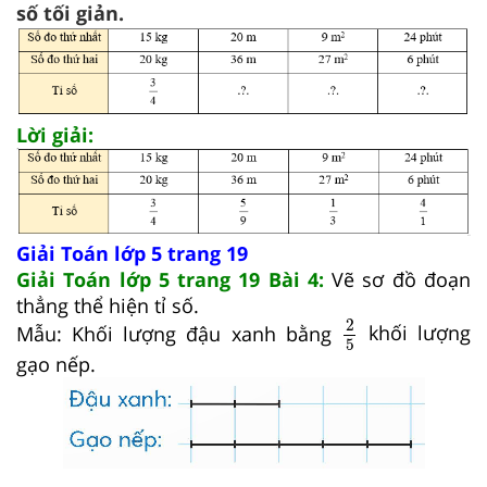
số tối giản.
Lời giải:
Giải Toán lớp 5 trang 19
Giải Toán lớp 5 trang 19 Bài 4:
Vẽ sơ đồ đoạn
thẳng thể hiện tỉ số.
2
5
2
Mẫu: Khối lượng đậu xanh bằng
khối lượng
5
gạo nếp.