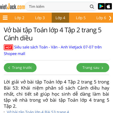
❯
p 1
Lớp 2
Lớp 3
Lớp 4
Lớp 5
Lớp 6
Vở bài tập Toán lớp 4 Tập 2 trang 5
Cánh diều
Siêu sale sách Toán - Văn - Anh Vietjack 07-07 trên
HOT
Shopee mall
Trang trước
Trang sau
Lời giải vở bài tập Toán lớp 4 Tập 2 trang 5 trong
Bài 53: Khái niệm phân số sách Cánh diều hay
nhất, chi tiết sẽ giúp học sinh dễ dàng làm bài
tập về nhà trong vở bài tập Toán lớp 4 trang 5
Tập 2.
Vở bài tập Toán lớp 4 Bài 53 trang 4