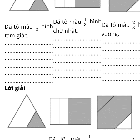
1
3
2
3
1
Đã tô màu
hình
1
2
2
Đã tô màu
h
1
3
Đã tô màu
hình
3
chữ nhật.
2
vuông.
tam giác.
...............................
........................
...............................
...............................
........................
...............................
...............................
........................
...............................
...............................
........................
...............................
...............................
........................
...............................
...............................
........................
...............................
Lời giải
1
3
2
3
1
1
2
Đã tô màu
2