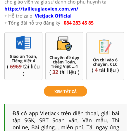
cho giáo viên và gia sư dành cho phụ huynh tại
https://tailieugiaovien.com.vn/
+ Hỗ trợ zalo:
VietJack Official
+ Tổng đài hỗ trợ đăng ký :
084 283 45 85
Giáo án Toán,
Chuyên đề dạy
Ôn thi vào 6
Tiếng Việt 4
thêm Toán,
chuyên, CLC
(
6969
tài liệu
Tiếng Việt ...4
(
4
tài liệu )
(
32
tài liệu )
)
XEM TẤT CẢ
Đã có app VietJack trên điện thoại, giải bài
tập SGK, SBT Soạn văn, Văn mẫu, Thi
online, Bài giảng....miễn phí. Tải ngay ứng