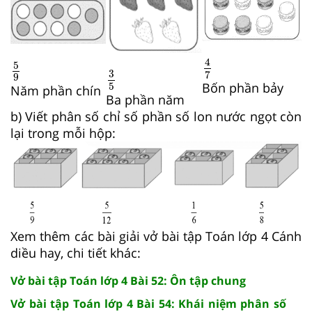
4
7
5
9
4
5
3
5
3
7
9
Bốn phần bảy
5
Năm phần chín
Ba phần năm
b) Viết phân số chỉ số phần số lon nước ngọt còn
lại trong mỗi hộp:
Xem thêm các bài giải vở bài tập Toán lớp 4 Cánh
diều hay, chi tiết khác:
Vở bài tập Toán lớp 4 Bài 52: Ôn tập chung
Vở bài tập Toán lớp 4 Bài 54: Khái niệm phân số