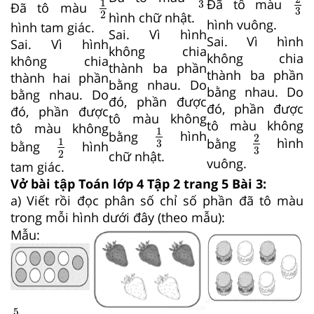
Đã tô màu
1
3
Đã tô màu
3
2
hình chữ nhật.
hình vuông.
hình tam giác.
Sai. Vì hình
Sai. Vì hình
Sai. Vì hình
không chia
không chia
không chia
thành ba phần
thành ba phần
thành hai phần
bằng nhau. Do
bằng nhau. Do
bằng nhau. Do
đó, phần được
đó, phần được
đó, phần được
tô màu không
1
3
tô màu không
tô màu không
2
3
1
1
2
bằng
hình
2
bằng
hình
1
3
bằng
hình
3
2
chữ nhật.
vuông.
tam giác.
Vở bài tập Toán lớp 4 Tập 2 trang 5 Bài 3:
a) Viết rồi đọc phân số chỉ số phần đã tô màu
trong mỗi hình dưới đây (theo mẫu):
Mẫu:
5
9
5