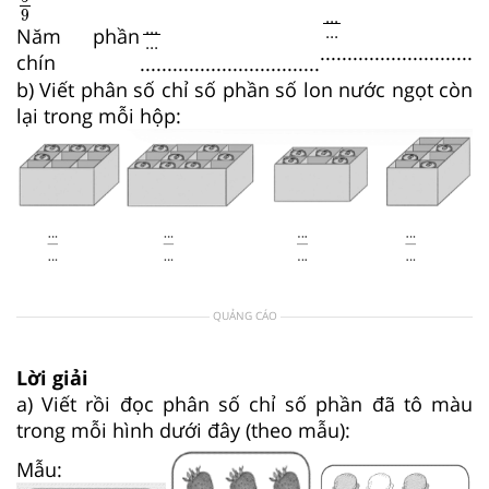
...
...
9
...
...
...
...
...
Năm phần
...
............................
chín
.................................
b) Viết phân số chỉ số phần số lon nước ngọt còn
lại trong mỗi hộp:
QUẢNG CÁO
Lời giải
a) Viết rồi đọc phân số chỉ số phần đã tô màu
trong mỗi hình dưới đây (theo mẫu):
Mẫu: