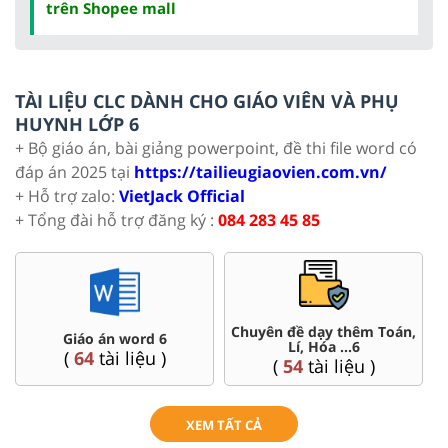
trên Shopee mall
TÀI LIỆU CLC DÀNH CHO GIÁO VIÊN VÀ PHỤ
HUYNH LỚP 6
+ Bộ giáo án, bài giảng powerpoint, đề thi file word có
đáp án 2025 tại
https://tailieugiaovien.com.vn/
+ Hỗ trợ zalo:
VietJack Official
+ Tổng đài hỗ trợ đăng ký :
084 283 45 85
Chuyên đề dạy thêm Toán,
Giáo án word 6
Lí, Hóa ...6
(
64
tài liệu )
(
54
tài liệu )
XEM TẤT CẢ