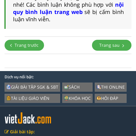
nhé! Các bình luận không phù hợp với
nội
quy bình luận trang web
sẽ bị cấm bình
luận vĩnh viễn.
Trang trước
Trang sau
Dịch vụ nổi bật:
GIẢI BÀI TẬP SGK & SBT
SÁCH
THI ONLINE
TÀI LIỆU GIÁO VIÊN
KHÓA HỌC
HỎI ĐÁP
Giải bài tập: