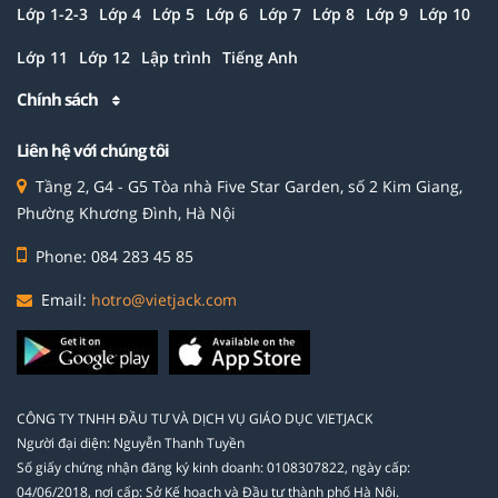
Lớp 1-2-3
Lớp 4
Lớp 5
Lớp 6
Lớp 7
Lớp 8
Lớp 9
Lớp 10
Lớp 11
Lớp 12
Lập trình
Tiếng Anh
Chính sách
Liên hệ với chúng tôi
Tầng 2, G4 - G5 Tòa nhà Five Star Garden, số 2 Kim Giang,
Phường Khương Đình, Hà Nội
Phone: 084 283 45 85
Email:
hotro@vietjack.com
CÔNG TY TNHH ĐẦU TƯ VÀ DỊCH VỤ GIÁO DỤC VIETJACK
Người đại diện: Nguyễn Thanh Tuyền
Số giấy chứng nhận đăng ký kinh doanh: 0108307822, ngày cấp:
04/06/2018, nơi cấp: Sở Kế hoạch và Đầu tư thành phố Hà Nội.