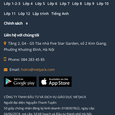
Lớp 1-2-3
Lớp 4
Lớp 5
Lớp 6
Lớp 7
Lớp 8
Lớp 9
Lớp 10
Lớp 11
Lớp 12
Lập trình
Tiếng Anh
Chính sách
Liên hệ với chúng tôi
Tầng 2, G4 - G5 Tòa nhà Five Star Garden, số 2 Kim Giang,
Phường Khương Đình, Hà Nội
Phone: 084 283 45 85
Email:
hotro@vietjack.com
CÔNG TY TNHH ĐẦU TƯ VÀ DỊCH VỤ GIÁO DỤC VIETJACK
Người đại diện: Nguyễn Thanh Tuyền
Số giấy chứng nhận đăng ký kinh doanh: 0108307822, ngày cấp:
04/06/2018, nơi cấp: Sở Kế hoạch và Đầu tư thành phố Hà Nội.