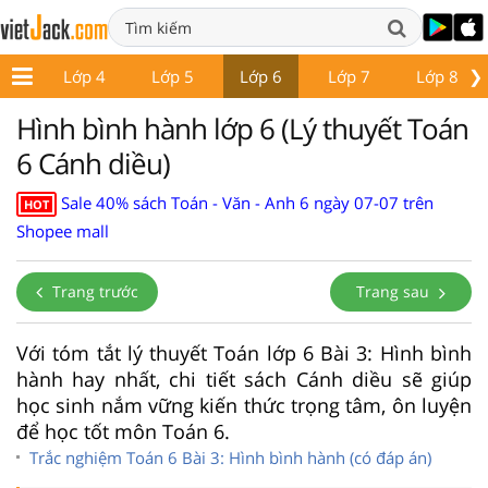
❯
p 3
Lớp 4
Lớp 5
Lớp 6
Lớp 7
Lớp 8
Hình bình hành lớp 6 (Lý thuyết Toán
6 Cánh diều)
Sale 40% sách Toán - Văn - Anh 6 ngày 07-07 trên
HOT
Shopee mall
Trang trước
Trang sau
Với tóm tắt lý thuyết Toán lớp 6 Bài 3: Hình bình
hành hay nhất, chi tiết sách Cánh diều sẽ giúp
học sinh nắm vững kiến thức trọng tâm, ôn luyện
để học tốt môn Toán 6.
Trắc nghiệm Toán 6 Bài 3: Hình bình hành (có đáp án)