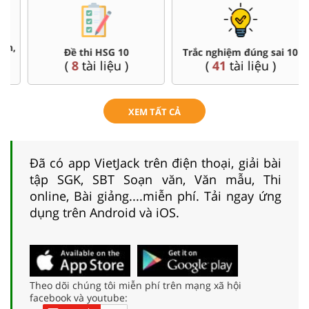
Đề thi HSG 10
Trắc nghiệm đúng sai 10
(
8
tài liệu )
(
41
tài liệu )
XEM TẤT CẢ
Đã có app VietJack trên điện thoại, giải bài
tập SGK, SBT Soạn văn, Văn mẫu, Thi
online, Bài giảng....miễn phí. Tải ngay ứng
dụng trên Android và iOS.
Theo dõi chúng tôi miễn phí trên mạng xã hội
facebook và youtube: