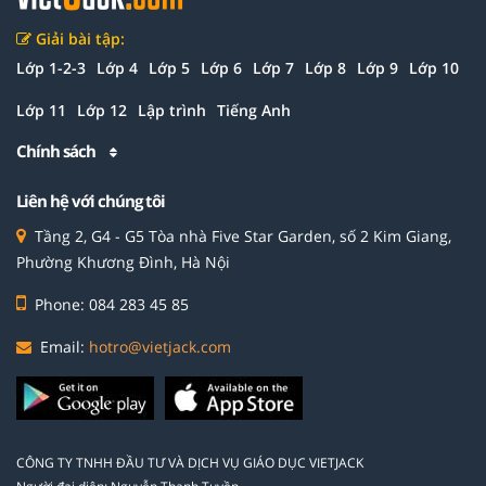
Giải bài tập:
Lớp 1-2-3
Lớp 4
Lớp 5
Lớp 6
Lớp 7
Lớp 8
Lớp 9
Lớp 10
Lớp 11
Lớp 12
Lập trình
Tiếng Anh
Chính sách
Liên hệ với chúng tôi
Tầng 2, G4 - G5 Tòa nhà Five Star Garden, số 2 Kim Giang,
Phường Khương Đình, Hà Nội
Phone: 084 283 45 85
Email:
hotro@vietjack.com
CÔNG TY TNHH ĐẦU TƯ VÀ DỊCH VỤ GIÁO DỤC VIETJACK