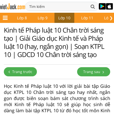
❯
ớp 7
Lớp 8
Lớp 9
Lớp 10
Lớp 11
Lớp 
Kinh tế Pháp luật 10 Chân trời sáng
tạo | Giải Giáo dục Kinh tế và Pháp
luật 10 (hay, ngắn gọn) | Soạn KTPL
10 | GDCD 10 Chân trời sáng tạo
Trang trước
Trang sau
Học Kinh tế Pháp luật 10 với lời giải bài tập Giáo
dục KTPL 10 Chân trời sáng tạo hay nhất, ngắn
gọn được biên soạn bám sát chương trình sách
mới Kinh tế Pháp luật 10 sẽ giúp học sinh dễ
dàng làm bài tập KTPL 10 từ đó học tốt môn Kinh