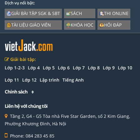
Dịch vụ nổi bật:
GIẢI BÀI TẬP SGK & SBT
SÁCH
THI ONLINE
TÀI LIỆU GIÁO VIÊN
KHÓA HỌC
HỎI ĐÁP
Giải bài tập:
Lớp 1-2-3
Lớp 4
Lớp 5
Lớp 6
Lớp 7
Lớp 8
Lớp 9
Lớp 10
Lớp 11
Lớp 12
Lập trình
Tiếng Anh
Chính sách
Liên hệ với chúng tôi
Tầng 2, G4 - G5 Tòa nhà Five Star Garden, số 2 Kim Giang,
Phường Khương Đình, Hà Nội
Phone: 084 283 45 85