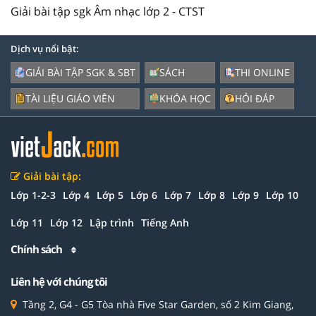
Giải bài tập sgk Âm nhạc lớp 2 - CTST
Dịch vụ nổi bật:
GIẢI BÀI TẬP SGK & SBT
SÁCH
THI ONLINE
TÀI LIỆU GIÁO VIÊN
KHÓA HỌC
HỎI ĐÁP
Giải bài tập:
Lớp 1-2-3
Lớp 4
Lớp 5
Lớp 6
Lớp 7
Lớp 8
Lớp 9
Lớp 10
Lớp 11
Lớp 12
Lập trình
Tiếng Anh
Chính sách
Liên hệ với chúng tôi
Tầng 2, G4 - G5 Tòa nhà Five Star Garden, số 2 Kim Giang,