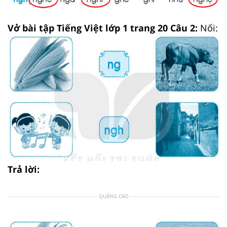
Vở bài tập Tiếng Việt lớp 1 trang 20 Câu 2:
Nối:
Trả lời:
QUẢNG CÁO