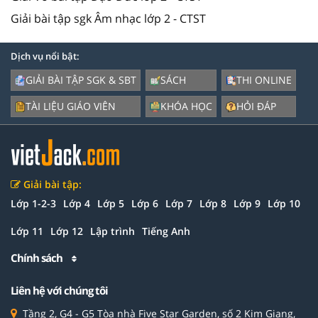
Giải bài tập sgk Âm nhạc lớp 2 - CTST
Dịch vụ nổi bật:
GIẢI BÀI TẬP SGK & SBT
SÁCH
THI ONLINE
TÀI LIỆU GIÁO VIÊN
KHÓA HỌC
HỎI ĐÁP
Giải bài tập:
Lớp 1-2-3
Lớp 4
Lớp 5
Lớp 6
Lớp 7
Lớp 8
Lớp 9
Lớp 10
Lớp 11
Lớp 12
Lập trình
Tiếng Anh
Chính sách
Liên hệ với chúng tôi
Tầng 2, G4 - G5 Tòa nhà Five Star Garden, số 2 Kim Giang,