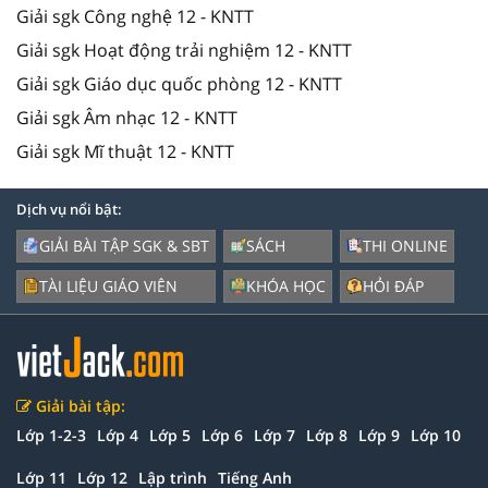
Giải sgk Công nghệ 12 - KNTT
Giải sgk Hoạt động trải nghiệm 12 - KNTT
Giải sgk Giáo dục quốc phòng 12 - KNTT
Giải sgk Âm nhạc 12 - KNTT
Giải sgk Mĩ thuật 12 - KNTT
Dịch vụ nổi bật:
GIẢI BÀI TẬP SGK & SBT
SÁCH
THI ONLINE
TÀI LIỆU GIÁO VIÊN
KHÓA HỌC
HỎI ĐÁP
Giải bài tập:
Lớp 1-2-3
Lớp 4
Lớp 5
Lớp 6
Lớp 7
Lớp 8
Lớp 9
Lớp 10
Lớp 11
Lớp 12
Lập trình
Tiếng Anh