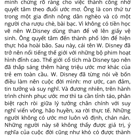
minh chứng rõ ràng cho việc thành công nhờ
quyết tâm theo đuổi ước mơ. Ông là con thứ tư
trong một gia đình nông dân nghèo và có một
người cha rượu chè, bài bạc. Vì không có tiền học
vẽ nên W.Disney dùng than để vẽ lên giấy vệ
sinh. Ông quyết tâm đến thành phố lớn để hiện
thực hóa hoài bão. Sau này, cái tên W. Disney đã
trở nên nổi tiếng thế giới với những bộ phim hoạt
hình đỉnh cao. Thế giới cổ tích mà Disney tạo nên
đã thắp sáng thêm hàng triệu ước mơ khác của
trẻ em toàn cầu. W. Disney đã từng nói về bốn
điều làm nên cuộc đời mình: mơ ước, can đảm,
tin tưởng và suy nghĩ. Và đương nhiên, trên hành
trình chinh phục ước mơ thì ta cần tỉnh táo, phân
biệt rạch ròi giữa lý tưởng chân chính với suy
nghĩ viển vông, hão huyền, xa rời thực tế. Những
người không có ước mơ luôn vô định, chán nản.
Những người này sẽ không thấy được giá trị, ý
nghĩa của cuộc đời cũng như khó có được thành