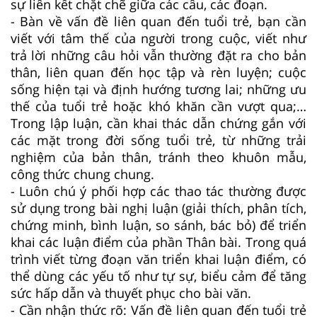
sự liên kết chặt chẽ giữa các câu, các đoạn.
- Bàn về vấn đề liên quan đến tuổi trẻ, bạn cần
viết với tâm thế của người trong cuộc, viết như
trả lời những câu hỏi vẫn thường đặt ra cho bản
thân, liên quan đến học tập và rèn luyện; cuộc
sống hiện tại và định hướng tương lai; những ưu
thế của tuổi trẻ hoặc khó khăn cần vượt qua;…
Trong lập luận, cần khai thác dẫn chứng gắn với
các mặt trong đời sống tuổi trẻ, từ những trải
nghiệm của bản thân, tránh theo khuôn mẫu,
công thức chung chung.
- Luôn chú ý phối hợp các thao tác thường được
sử dụng trong bài nghị luận (giải thích, phân tích,
chứng minh, bình luận, so sánh, bác bỏ) để triển
khai các luận điểm của phần Thân bài. Trong quá
trình viết từng đoạn văn triển khai luận điểm, có
thể dùng các yếu tố như tự sự, biểu cảm để tăng
sức hấp dẫn và thuyết phục cho bài văn.
- Cần nhận thức rõ: Vấn đề liên quan đến tuổi trẻ