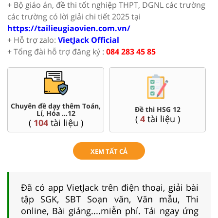
+ Bộ giáo án, đề thi tốt nghiệp THPT, DGNL các trường
các trường có lời giải chi tiết 2025 tại
https://tailieugiaovien.com.vn/
+ Hỗ trợ zalo:
VietJack Official
+ Tổng đài hỗ trợ đăng ký :
084 283 45 85
Chuyên đề dạy thêm Toán,
Đề thi HSG 12
Lí, Hóa ...12
(
4
tài liệu )
(
104
tài liệu )
XEM TẤT CẢ
Đã có app VietJack trên điện thoại, giải bài
tập SGK, SBT Soạn văn, Văn mẫu, Thi
online, Bài giảng....miễn phí. Tải ngay ứng