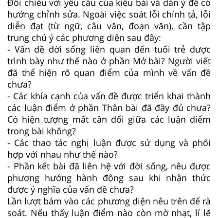
Đối chiếu với yêu cầu của kiểu bài và dàn ý để có
hướng chỉnh sửa. Ngoài việc soát lỗi chính tả, lỗi
diễn đạt (từ ngữ, câu văn, đoạn văn), cần tập
trung chú ý các phương diện sau đây:
- Vấn đề đời sống liên quan đến tuổi trẻ được
trình bày như thế nào ở phần Mở bài? Người viết
đã thể hiện rõ quan điểm của mình về vấn đề
chưa?
- Các khía cạnh của vấn đề được triển khai thành
các luận điểm ở phần Thân bài đã đầy đủ chưa?
Có hiện tượng mất cân đối giữa các luận điểm
trong bài không?
- Các thao tác nghị luận được sử dụng và phối
hợp với nhau như thế nào?
- Phần kết bài đã liên hệ với đời sống, nêu được
phương hướng hành động sau khi nhận thức
được ý nghĩa của vấn đề chưa?
Lần lượt bám vào các phương diện nêu trên để rà
soát. Nếu thấy luận điểm nào còn mờ nhạt, lí lẽ