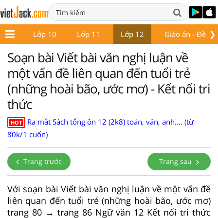
❯
ớp 9
Lớp 10
Lớp 11
Lớp 12
Giáo án - Đề thi
Soạn bài Viết bài văn nghị luận về
một vấn đề liên quan đến tuổi trẻ
(những hoài bão, ước mơ) - Kết nối tri
thức
Ra mắt Sách tổng ôn 12 (2k8) toán, văn, anh.... (từ
HOT
80k/1 cuốn)
Trang trước
Trang sau
Với soạn bài Viết bài văn nghị luận về một vấn đề
liên quan đến tuổi trẻ (những hoài bão, ước mơ)
trang 80 → trang 86 Ngữ văn 12 Kết nối tri thức