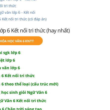
i tri thức
ữ văn lớp 6 - Kết nối
Kết nối tri thức (có đáp án)
p 6 Kết nối tri thức (hay nhất)
KHÓA HỌC VĂN 6 KNTT
i sgk lớp 6
ệt lớp 6
 văn lớp 6
6 Kết nối tri thức
 6 theo thể loại (cấu trúc mới)
 học sinh giỏi Ngữ Văn 6
ữ Văn 6 Kết nối tri thức
 6 Chân trời sáng tạo