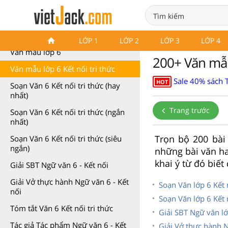
500 bài Văn mẫu lớp 6 hay
LỚP 1
LỚP 2
LỚP 3
LỚP 4
Văn mẫu lớp 6
200+ Văn mẫu 
Văn mẫu lớp 6 Kết nối tri thức
Sale 40% sách 
HOT
Soạn Văn 6 Kết nối tri thức (hay
nhất)
Trang trước
Soạn Văn 6 Kết nối tri thức (ngắn
nhất)
Trọn bộ 200 bài
Soạn Văn 6 Kết nối tri thức (siêu
ngắn)
những bài văn ha
khai ý từ đó biết
Giải SBT Ngữ văn 6 - Kết nối
Giải Vở thực hành Ngữ văn 6 - Kết
Soạn Văn lớp 6 Kết n
nối
Soạn Văn lớp 6 Kết n
Tóm tắt Văn 6 Kết nối tri thức
Giải SBT Ngữ văn lớ
Tác giả Tác phẩm Ngữ văn 6 - Kết
Giải Vở thực hành N