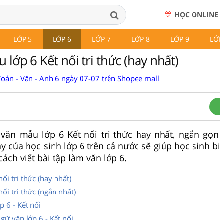
HỌC ONLINE
LỚP 5
LỚP 6
LỚP 7
LỚP 8
LỚP 9
LỚ
lớp 6 Kết nối tri thức (hay nhất)
Toán - Văn - Anh 6 ngày 07-07 trên Shopee mall
 văn mẫu lớp 6 Kết nối tri thức hay nhất, ngắn gọn
y của học sinh lớp 6 trên cả nước sẽ giúp học sinh bi
 cách viết bài tập làm văn lớp 6.
ối tri thức (hay nhất)
ối tri thức (ngắn nhất)
p 6 - Kết nối
gữ văn lớp 6 - Kết nối