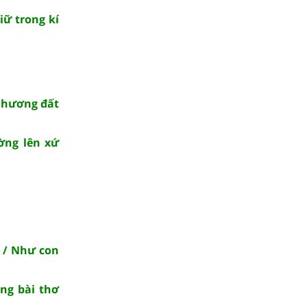
iữ trong kí
 hương đất
ờng lên xứ
 / Như con
ng bài thơ