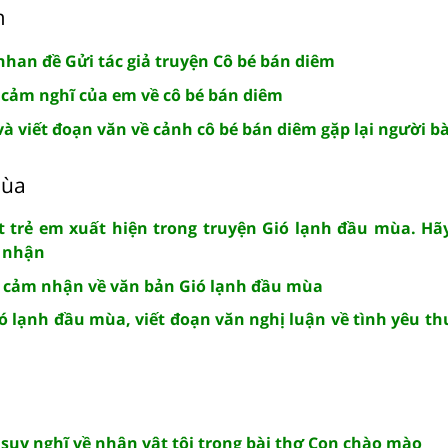
m
nhan đề Gửi tác giả truyện Cô bé bán diêm
 cảm nghĩ của em về cô bé bán diêm
à viết đoạn văn về cảnh cô bé bán diêm gặp lại người b
ùa
 trẻ em xuất hiện trong truyện Gió lạnh đầu mùa. Hãy
m nhận
n cảm nhận về văn bản Gió lạnh đầu mùa
ó lạnh đầu mùa, viết đoạn văn nghị luận về tình yêu t
 suy nghĩ về nhân vật tôi trong bài thơ Con chào mào