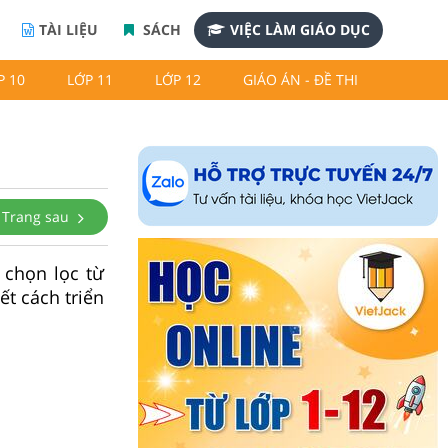
TÀI LIỆU
SÁCH
VIỆC LÀM GIÁO DỤC
P 10
LỚP 11
LỚP 12
GIÁO ÁN - ĐỀ THI
Trang sau
 chọn lọc từ
ết cách triển