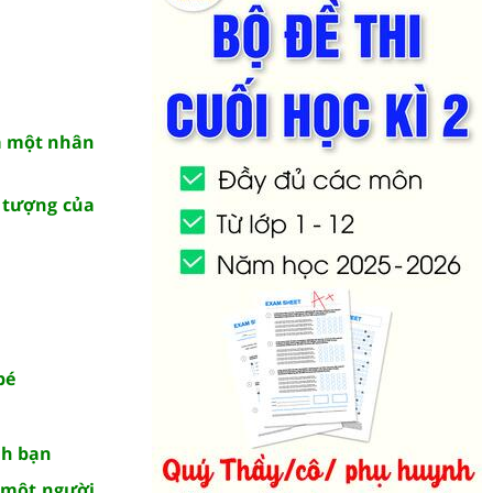
ủa một nhân
 tượng của
bé
nh bạn
 một người