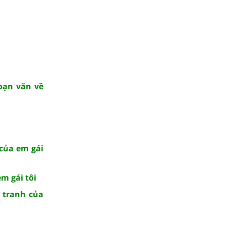
oạn văn về
của em gái
m gái tôi
 tranh của