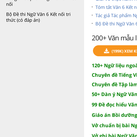
nối
Tóm tắt Văn 6 Kết nố
Bộ Đề thi Ngữ Văn 6 Kết nối tri
Tác giả Tác phẩm Ng
thức (có đáp án)
Bộ Đề thi Ngữ Văn 6 
200+ Văn mẫu lớ
(199K) XEM 
120+ Ngữ liệu ngoà
Chuyên đề Tiếng Vi
Chuyên đề Tập làm
50+ Dàn ý Ngữ Văn 
99 Đề đọc hiểu Văn
Giáo án Bồi dưỡng
Vở chuẩn bị bài Ng
Vở ghi bài Ngữ Văn