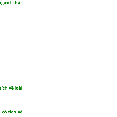
 người khác
ích về loài
 cổ tích về